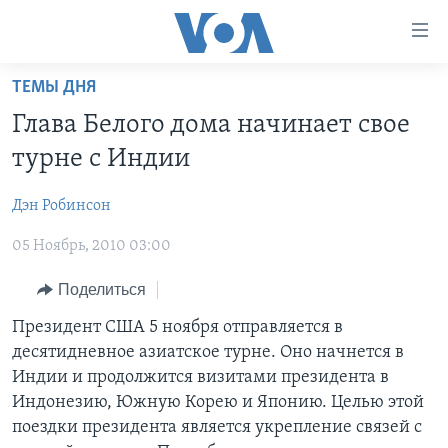
Линки
доступности
Перейти
ТЕМЫ ДНЯ
на
ГЛАВНОЕ
Глава Белого дома начинает свое
основной
ПРОГРАММЫ
контент
турне с Индии
ПРОЕКТЫ
Перейти
АМЕРИКА
к
Дэн Робинсон
ЭКСПЕРТИЗА
НОВОСТИ ЗА МИНУТУ
УЧИМ АНГЛИЙСКИЙ
основной
05 Ноябрь, 2010 03:00
ИНТЕРВЬЮ
ИТОГИ
НАША АМЕРИКАНСКАЯ ИСТОРИЯ
навигации
Перейти
ФАКТЫ ПРОТИВ ФЕЙКОВ
ПОЧЕМУ ЭТО ВАЖНО?
А КАК В АМЕРИКЕ?
Поделиться
в
ЗА СВОБОДУ ПРЕССЫ
ДИСКУССИЯ VOA
АРТЕФАКТЫ
Президент США 5 ноября отправляется в
поиск
десятидневное азиатское турне. Оно начнется в
УЧИМ АНГЛИЙСКИЙ
ДЕТАЛИ
АМЕРИКАНСКИЕ ГОРОДКИ
Индии и продолжится визитами президента в
ВИДЕО
НЬЮ-ЙОРК NEW YORK
ТЕСТЫ
Индонезию, Южную Корею и Японию. Целью этой
поездки президента является укрепление связей с
ПОДПИСКА НА НОВОСТИ
АМЕРИКА. БОЛЬШОЕ ПУТЕШЕСТВИЕ