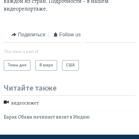
каждой из стран. Подробности – в нашем
видеорепортаже.
Learning English
СОЦИАЛЬНЫЕ СЕТИ
Поделиться
Follow us
This item is part of
Языки
Темы дня
В мире
США
Читайте также
видеосюжет
Барак Обама начинает визит в Индию