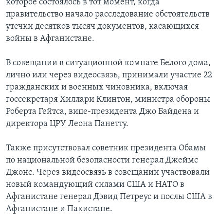
которое состоялось в тот момент, когда
правительство начало расследование обстоятельств
Learning English
утечки десятков тысяч документов, касающихся
войны в Афганистане.
СОЦИАЛЬНЫЕ СЕТИ
В совещании в ситуационной комнате Белого дома,
лично или через видеосвязь, принимали участие 22
гражданских и военных чиновника, включая
Языки
госсекретаря Хиллари Клинтон, министра обороны
Роберта Гейтса, вице-президента Джо Байдена и
директора ЦРУ Леона Панетту.
Также присутствовал советник президента Обамы
по национальной безопасности генерал Джеймс
Джонс. Через видеосвязь в совещании участвовали
новый командующий силами США и НАТО в
Афганистане генерал Дэвид Петреус и послы США в
Афганистане и Пакистане.