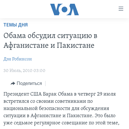
Линки
доступности
Перейти
ТЕМЫ ДНЯ
на
ГЛАВНОЕ
Обама обсудил ситуацию в
основной
ПРОГРАММЫ
контент
Афганистане и Пакистане
ПРОЕКТЫ
Перейти
АМЕРИКА
к
Дэн Робинсон
ЭКСПЕРТИЗА
НОВОСТИ ЗА МИНУТУ
УЧИМ АНГЛИЙСКИЙ
основной
30 Июль, 2010 03:00
ИНТЕРВЬЮ
ИТОГИ
НАША АМЕРИКАНСКАЯ ИСТОРИЯ
навигации
Перейти
ФАКТЫ ПРОТИВ ФЕЙКОВ
ПОЧЕМУ ЭТО ВАЖНО?
А КАК В АМЕРИКЕ?
Поделиться
в
ЗА СВОБОДУ ПРЕССЫ
ДИСКУССИЯ VOA
АРТЕФАКТЫ
Президент США Барак Обама в четверг 29 июля
поиск
встретился со своими советниками по
УЧИМ АНГЛИЙСКИЙ
ДЕТАЛИ
АМЕРИКАНСКИЕ ГОРОДКИ
национальной безопасности для обсуждения
ВИДЕО
НЬЮ-ЙОРК NEW YORK
ТЕСТЫ
ситуации в Афганистане и Пакистане. Это было
уже седьмое регулярное совещание по этой теме,
ПОДПИСКА НА НОВОСТИ
АМЕРИКА. БОЛЬШОЕ ПУТЕШЕСТВИЕ