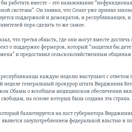
 бы работать вместе – это налаживание “нефункциона
ой системы”. Он заявил, что Сенат уже принял закон
зуется поддержкой и демократов, и республиканцев, и
авителей пора сделать то же самое.
зал, что третья область, где они могут вместе достичь 
оект о поддержке фермеров, который “защитил бы дете
емена” и предоставил сельскохозяйственным общинам
, республиканцы каждую неделю выступают с ответом 
ой неделе генеральный прокурор штата Вирджиния Ке
закон Обамы о всеобщем медицинском обеспечении явл
свободам, на основе которых была создана эта страна.
который баллотируется на пост губернатора Вирджинии
он является злоупотреблением федеральной властью и п