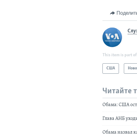
Поделит
Слу
This item is part of
США
Ново
Читайте 
Обама: США ос
Глава АНБ уходи
Обама назвал к