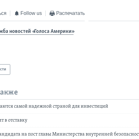
ься
Follow us
Распечатать
жба новостей «Голоса Америки»
сти
также
таются самой надежной страной для инвестиций
т в отставку
андидата на пост главы Министерства внутренней безопасно