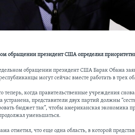
ом обращении президент США определил приоритетн
едельном обращении президент США Барак Обама заяв
республиканцы могут сейчас вместе работать в трех об
что теперь, когда правительственные учреждения снова
а устранена, представители двух партий должны “сесть
ровать бюджет так”, чтобы американская экономика п
г продолжал уменьшаться.
ма отметил, что еще одна область, в которой предста