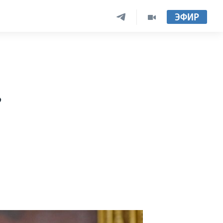
ЭФИР
ь