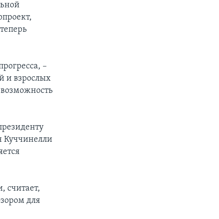
льной
опроект,
 теперь
прогресса, –
й и взрослых
 возможность
президенту
н Куччинелли
яется
, считает,
озором для