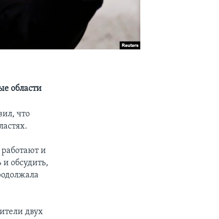
ые области
ил, что
ластях.
 работают и
 и обсудить,
родолжала
вители двух