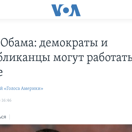
 Обама: демократы и
бликанцы могут работат
е
ей «Голоса Америки»
 16:46
ься