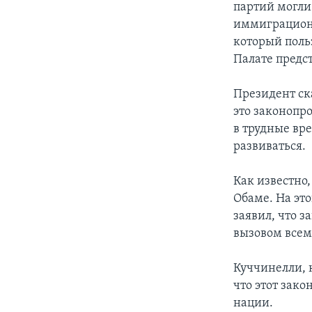
партий могли
иммиграционн
который поль
Палате предст
Президент ска
это законопр
в трудные вр
развиваться.
Как известно
Обаме. На эт
заявил, что 
вызовом всем 
Куччинелли, 
что этот зак
нации.