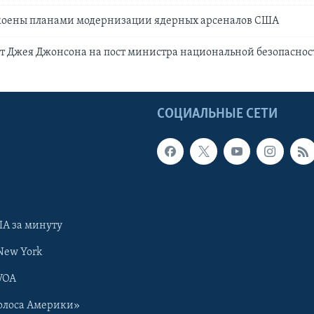
коены планами модернизации ядерных арсеналов США
т Джея Джонсона на пост министра национальной безопаснос
Ы
СОЦИАЛЬНЫЕ СЕТИ
А за минуту
New York
VOA
олоса Америки»