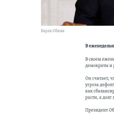
Барак Обама
В еженедельн
В своем ежен
демократы и 
Он считает, 
угроза дефолт
как сбаланси
расти, а дол
Президент Оба