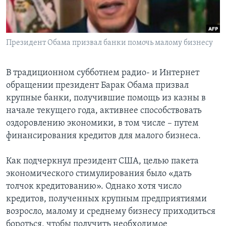
Learning English
Президент Обама призвал банки помочь малому бизнесу
СОЦИАЛЬНЫЕ СЕТИ
В традиционном субботнем радио- и Интернет
обращении президент Барак Обама призвал
Языки
крупные банки, получившие помощь из казны в
начале текущего года, активнее способствовать
оздоровлению экономики, в том числе – путем
финансирования кредитов для малого бизнеса.
Как подчеркнул президент США, целью пакета
экономического стимулирования было «дать
толчок кредитованию». Однако хотя число
кредитов, полученных крупным предприятиями
возросло, малому и среднему бизнесу приходиться
бороться, чтобы получить необходимое