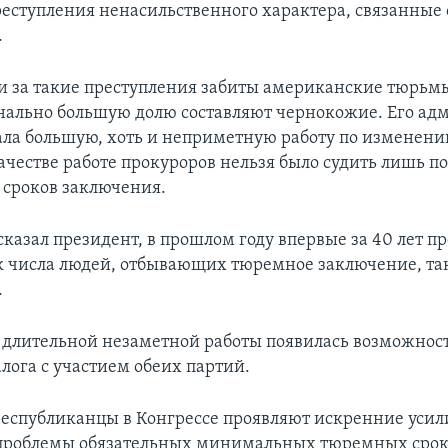
реступления ненасильственного характера, связанные 
.
за такие преступления забиты американские тюрьм
ально большую долю составляют чернокожие. Его ад
ала большую, хоть и неприметную работу по изменени
ачестве работе прокуроров нельзя было судить лишь п
 сроков заключения.
 сказал президент, в прошлом году впервые за 40 лет 
 числа людей, отбывающих тюремное заключение, так
.
е длительной незаметной работы появилась возможност
лога с участием обеих партий.
еспубликанцы в Конгрессе проявляют искренние усил
проблемы обязательных минимальных тюремных срок