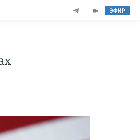
ЭФИР
ах