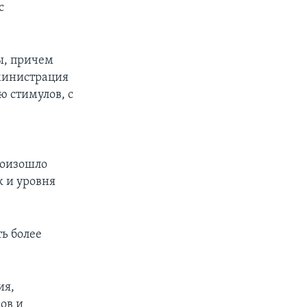
с
ы, причем
министрация
ю стимулов, с
о
произошло
 и уровня
ь более
ия,
ов и