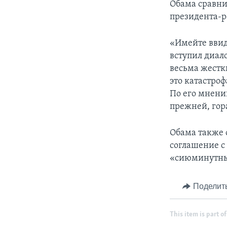
Обама сравни
президента-р
«Имейте ввиду
вступил диал
весьма жестк
это катастро
По его мнению
прежней, гор
Обама также 
соглашение с
«сиюминутны
Поделит
This item is part of