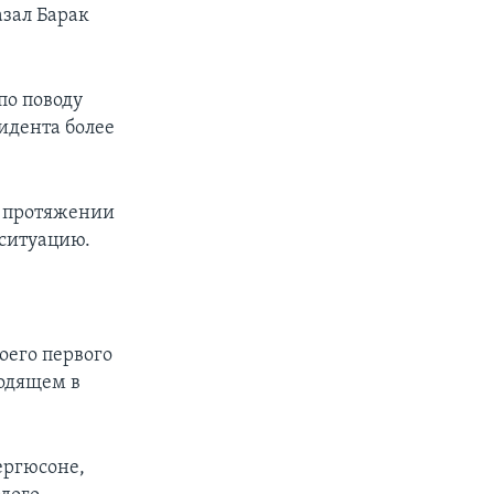
азал Барак
по поводу
идента более
а протяжении
 ситуацию.
оего первого
ходящем в
ергюсоне,