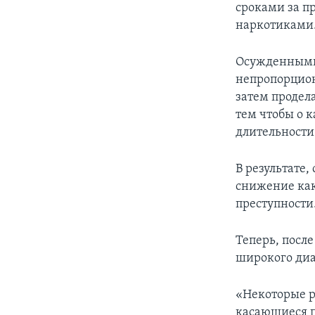
сроками за п
наркотиками
Осужденными 
непропорцион
затем продел
тем чтобы о к
длительности
В результате,
снижение как
преступности
Теперь, посл
широкого диа
«Некоторые р
касающиеся 