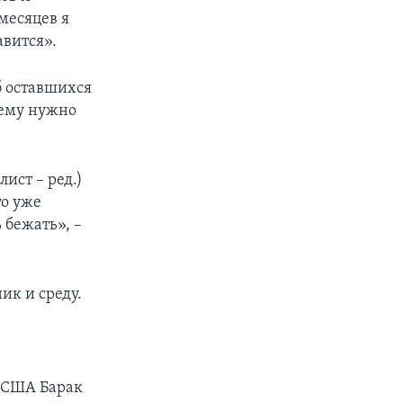
месяцев я
авится».
б оставшихся
о ему нужно
ист – ред.)
то уже
 бежать», –
ик и среду.
 США Барак