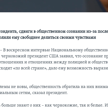
езидента, сдвиги в общественном сознании из-за посл
олили ему свободнее делиться своими чувствами
 В воскресном интервью Национальному общественн
 чернокожий президент США заявил, что осознание п
отношениях и отношениях между полицией и обществ
сходит «по всей стране», дало ему возможность вырази
блемы не новы, общественность обратила на них вним
циальным сетям, сказал президент.
больше знают о них – как чернокожие, так и белые. И