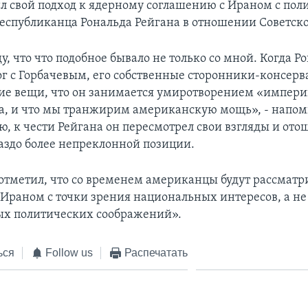
л свой подход к ядерному соглашению с Ираном с пол
еспубликанца Рональда Рейгана в отношении Советско
, что что подобное бывало не только со мной. Когда Р
ог с Горбачевым, его собственные сторонники-консер
ие вещи, что он занимается умиротворением «империи
фа, и что мы транжирим американскую мощь», - напо
, к чести Рейгана он пересмотрел свои взгляды и отош
аздо более непреклонной позиции.
отметил, что со временем американцы будут рассматр
 Ираном с точки зрения национальных интересов, а не
х политических соображений».
ься
Follow us
Распечатать