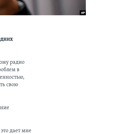
едних
ому радио
роблем в
енностью,
ть свою
ание
 это дает мне