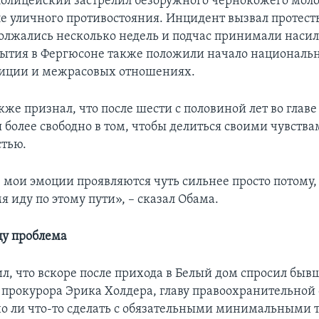
полицейский застрелил безоружного чернокожего моло
ле уличного противостояния. Инцидент вызвал протесты
олжались несколько недель и подчас принимали наси
бытия в Фергюсоне также положили начало националь
лиции и межрасовых отношениях.
же признал, что после шести с половиной лет во главе
я более свободно в том, чтобы делиться своими чувства
тью.
 мои эмоции проявляются чуть сильнее просто потому, 
я иду по этому пути», – сказал Обама.
цу проблема
л, что вскоре после прихода в Белый дом спросил быв
 прокурора Эрика Холдера, главу правоохранительной
о ли что-то сделать с обязательными минимальным