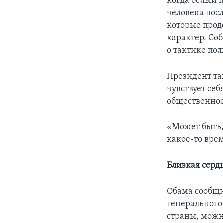
когда белый 
человека пос
которые прод
характер. Со
о тактике по
Президент так
чувствует себ
общественнос
«Может быть,
какое-то врем
Близкая серд
Обама сообщи
генерального
страны, можн