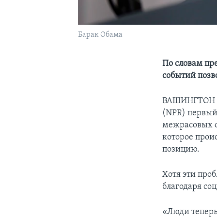
Барак Обама
По словам пр
событий позв
ВАШИНГТОН –
(NPR) первый
межрасовых 
которое прои
позицию.
Хотя эти про
благодаря со
«Люди теперь 