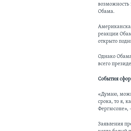
возможность 
Обама.
Американская
реакции Обам
открыто под
Однако Обама
всего презид
События сфо
«Думаю, можн
срока, то я, 
Фергюсоне», –
Заявления пр