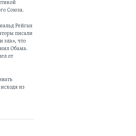
итикой
го Союза.
ональд Рейган
ваторы писали
 зла», что
мнил Обама.
ел от
ивать
 исходя из