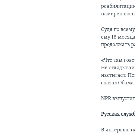
реабилитации,
намерен восп
Судя по всем
ему 18 месяца
продолжать р
«Что там гов
Не оглядывайс
настигает. По
сказал Обама
NPR выпустит
Русская служ
В интервью н