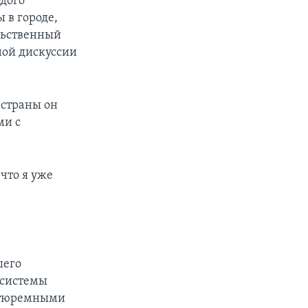
дого
 в городе,
льственный
ной дискуссии
 страны он
ми с
что я уже
шего
 системы
и тюремными