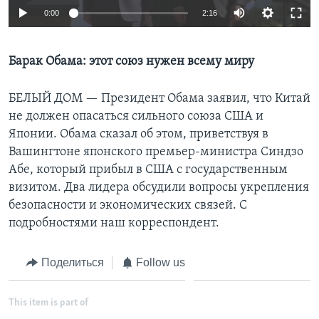
0:00
2:16
Learning English
Барак Обама: этот союз нужен всему миру
СОЦИАЛЬНЫЕ СЕТИ
БЕЛЫЙ ДОМ —
Президент Обама заявил, что Китай
не должен опасаться сильного союза США и
Языки
Японии. Обама сказал об этом, приветствуя в
Вашингтоне японского премьер-министра Синдзо
Абе, который прибыл в США с государственным
визитом. Два лидера обсудили вопросы укрепления
безопасности и экономических связей. С
подробностями наш корреспондент.
Поделиться
Follow us
This item is part of