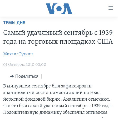
Линки
доступности
Перейти
ТЕМЫ ДНЯ
на
ГЛАВНОЕ
Самый удачливый сентябрь с 1939
основной
ПРОГРАММЫ
контент
года на торговых площадках США
ПРОЕКТЫ
Перейти
АМЕРИКА
к
Михаил Гуткин
ЭКСПЕРТИЗА
НОВОСТИ ЗА МИНУТУ
УЧИМ АНГЛИЙСКИЙ
основной
01 Октябрь, 2010 03:00
ИНТЕРВЬЮ
ИТОГИ
НАША АМЕРИКАНСКАЯ ИСТОРИЯ
навигации
Перейти
ФАКТЫ ПРОТИВ ФЕЙКОВ
ПОЧЕМУ ЭТО ВАЖНО?
А КАК В АМЕРИКЕ?
Поделиться
в
ЗА СВОБОДУ ПРЕССЫ
ДИСКУССИЯ VOA
АРТЕФАКТЫ
В минувшем сентябре был зафиксирован
поиск
значительный рост стоимости акций на Нью-
УЧИМ АНГЛИЙСКИЙ
ДЕТАЛИ
АМЕРИКАНСКИЕ ГОРОДКИ
йоркской фондовой бирже. Аналитики отмечают,
ВИДЕО
НЬЮ-ЙОРК NEW YORK
ТЕСТЫ
что это был самый удачливый сентябрь с 1939 года.
Положительную динамику обеспечил оптимизм
ПОДПИСКА НА НОВОСТИ
АМЕРИКА. БОЛЬШОЕ ПУТЕШЕСТВИЕ