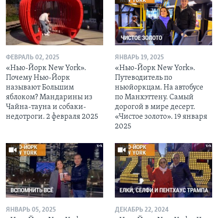
ФЕВРАЛЬ 02, 2025
ЯНВАРЬ 19, 2025
«Нью-Йорк New York».
«Нью-Йорк New York».
Почему Нью-Йорк
Путеводитель по
называют Большим
ньюйоркцам. На автобусе
яблоком? Мандарины из
по Манхэттену. Самый
Чайна-тауна и собаки-
дорогой в мире десерт.
недотроги. 2 февраля 2025
«Чистое золото». 19 января
2025
ЯНВАРЬ 05, 2025
ДЕКАБРЬ 22, 2024