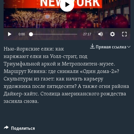
No media source currently available
Learning English
СОЦИАЛЬНЫЕ СЕТИ
0:00
27:17
Прямая ссылка
Нью-йоркские елки: как
Языки
наряжают елки на Уолл-стрит, под
Триумфальной аркой и Метрополитен-музее.
Маршрут Кевина: где снимали «Один дома-2»?
Скульптуры из газет: как начать карьеру
художника после пятидесяти? А также огни района
Дайкер-хайтс. Столица американского рождества
засияла снова.
Поделиться