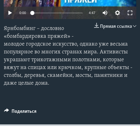
Learning English
0:00
4:47
Прямая ссылка
СОЦИАЛЬНЫЕ СЕТИ
Ярнбомбинг – дословно
«бомбардировка пряжей» -
молодое городское искусство, однако уже весьма
популярное во многих странах мира. Активисты
Языки
украшают трикотажными полотнами, которые
вяжут на спицах или крючком, крупные объекты -
столбы, деревья, скамейки, мосты, памятники и
даже целые дома.
Поделиться