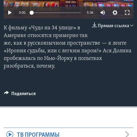
Learning English
0:00
5:36
Прямая ссылка
СОЦИАЛЬНЫЕ СЕТИ
К фильму «Чудо на 34 улице» в
Америке относятся примерно так
же, как в русскоязычном пространстве — к ленте
«Ирония судьбы, или с легким паром!» Ася Долина
Языки
пробежалась по Нью-Йорку в попытках
разобраться, почему.
Поделиться
ТВ ПРОГРАММЫ