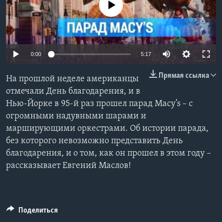
No media source currently available
Learning English
СОЦИАЛЬНЫЕ СЕТИ
0:00
5:17
Прямая ссылка
На прошлой неделе американцы
Языки
отмечали День благодарения, и в
Нью-Йорке в 95-й раз прошел парад Macy’s – с
огромными надувными шарами и
марширующими оркестрами. Об истории парада,
без которого невозможно представить День
благодарения, и о том, как он прошел в этом году –
рассказывает Евгений Маслов!
Поделиться