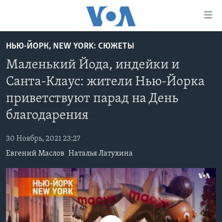
Линки
доступности
Перейти
НЬЮ-ЙОРК, NEW YORK: СЮЖЕТЫ
на
ГЛАВНОЕ
Маленький Йода, индейки и
основной
ПРОГРАММЫ
контент
Санта-Клаус: жители Нью-Йорка
ПРОЕКТЫ
Перейти
АМЕРИКА
приветствуют парад на День
к
ЭКСПЕРТИЗА
НОВОСТИ ЗА МИНУТУ
УЧИМ АНГЛИЙСКИЙ
основной
благодарения
ИНТЕРВЬЮ
ИТОГИ
НАША АМЕРИКАНСКАЯ ИСТОРИЯ
навигации
Перейти
30 Ноябрь, 2021 23:27
ФАКТЫ ПРОТИВ ФЕЙКОВ
ПОЧЕМУ ЭТО ВАЖНО?
А КАК В АМЕРИКЕ?
в
Евгений Маслов
Наталья Латухина
ЗА СВОБОДУ ПРЕССЫ
ДИСКУССИЯ VOA
АРТЕФАКТЫ
поиск
УЧИМ АНГЛИЙСКИЙ
ДЕТАЛИ
АМЕРИКАНСКИЕ ГОРОДКИ
ВИДЕО
НЬЮ-ЙОРК NEW YORK
ТЕСТЫ
ПОДПИСКА НА НОВОСТИ
АМЕРИКА. БОЛЬШОЕ ПУТЕШЕСТВИЕ