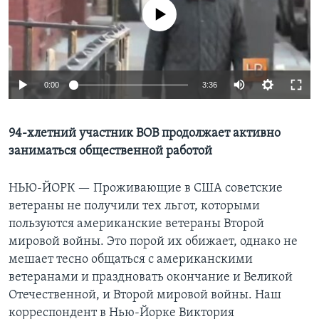
No media source currently available
Learning English
СОЦИАЛЬНЫЕ СЕТИ
0:00
3:36
Языки
94-хлетний участник ВОВ продолжает активно
заниматься общественной работой
НЬЮ-ЙОРК —
Проживающие в США советские
ветераны не получили тех льгот, которыми
пользуются американские ветераны Второй
мировой войны. Это порой их обижает, однако не
мешает тесно общаться с американскими
ветеранами и праздновать окончание и Великой
Отечественной, и Второй мировой войны. Наш
корреспондент в Нью-Йорке Виктория