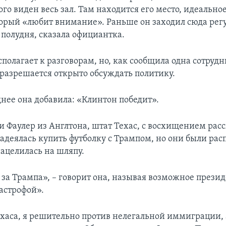
рого виден весь зал. Там находится его место, идеально
торый «любит внимание». Раньше он заходил сюда рег
 полудня, сказала официантка.
полагает к разговорам, но, как сообщила одна сотрудн
 разрешается открыто обсуждать политику.
днее она добавила: «Клинтон победит».
и Фаулер из Англтона, штат Техас, с восхищением рас
надеялась купить футболку с Трампом, но они были рас
нацелилась на шляпу.
 за Трампа», – говорит она, называя возможное презид
астрофой».
ехаса, я решительно против нелегальной иммиграции,