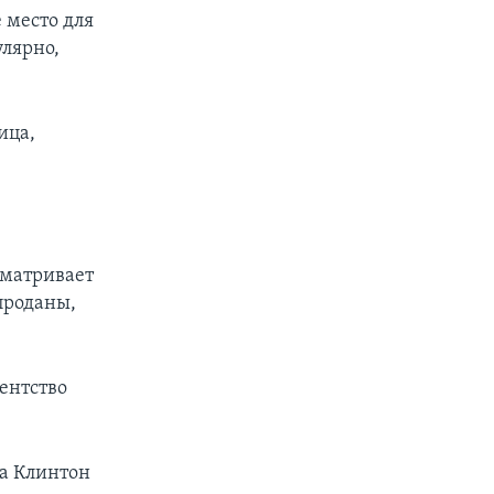
е место для
улярно,
ица,
сматривает
проданы,
ентство
 а Клинтон