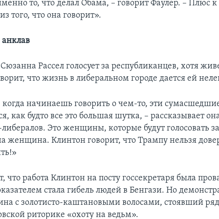
именно то, что делал Обама, – говорит Фаулер. – Плюс к 
з того, что она говорит».
 анклав
 Сюзанна Рассел голосует за республиканцев, хотя жив
ворит, что жизнь в либеральном городе дается ей неле
 когда начинаешь говорить о чем-то, эти сумасшедши
я, как будто все это большая шутка, – рассказывает она.
-либералов. Это женщины, которые будут голосовать з
на женщина. Клинтон говорит, что Трампу нельзя довер
ть!»
т, что работа Клинтон на посту госсекретаря была пров
казателем стала гибель людей в Бенгази. Но демонстр
ина с золотисто-каштановыми волосами, стоявший ряд
вской риторике «охоту на ведьм».