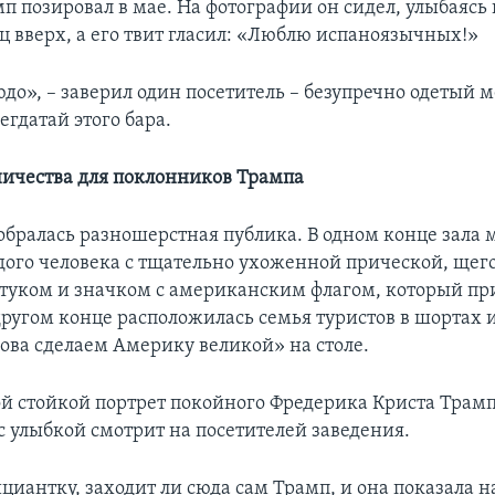
п позировал в мае. На фотографии он сидел, улыбаясь 
ц вверх, а его твит гласил: «Люблю испаноязычных!»
до», – заверил один посетитель – безупречно одетый 
егдатай этого бара.
ичества для поклонников Трампа
собралась разношерстная публика. В одном конце зала
дого человека с тщательно ухоженной прической, щег
туком и значком с американским флагом, который п
другом конце расположилась семья туристов в шортах и
ова сделаем Америку великой» на столе.
ой стойкой портрет покойного Фредерика Криста Трампа
с улыбкой смотрит на посетителей заведения.
циантку, заходит ли сюда сам Трамп, и она показала н