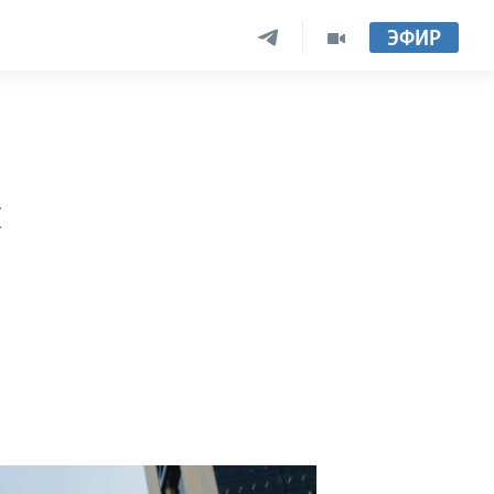
ЭФИР
я