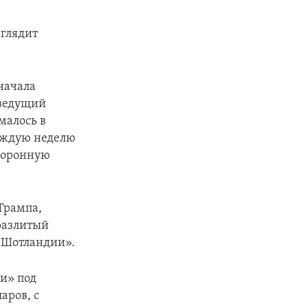
ыглядит
начала
 ведущий
малось в
каждую неделю
 коронную
Трампа,
разлитый
в Шотландии».
и» под
аров, с