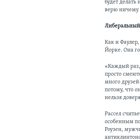
будет делать 
верю ничему и
Либеральный
Как и Фаулер,
Йорке. Она го
«Каждый раз,
просто смеютс
много друзей
потому, что о
нельзя доверя
Рассел считае
особенным по
Роузен, мужч
антиклинтоно