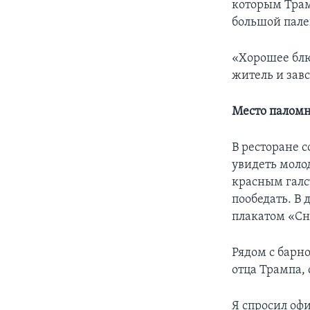
которым Трам
большой пале
«Хорошее блю
житель и завс
Место паломн
В ресторане 
увидеть моло
красным галс
пообедать. В 
плакатом «Сн
Рядом с барн
отца Трампа, 
Я спросил офи