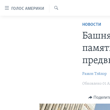
Линки
ГОЛОС АМЕРИКИ
доступности
Поиск
Перейти
ГЛАВНОЕ
НОВОСТИ
на
ПРОГРАММЫ
основной
Башня
контент
ПРОЕКТЫ
АМЕРИКА
Перейти
памят
ЭКСПЕРТИЗА
НОВОСТИ ЗА МИНУТУ
УЧИМ АНГЛИЙСКИЙ
к
основной
ИНТЕРВЬЮ
ИТОГИ
НАША АМЕРИКАНСКАЯ ИСТОРИЯ
предв
навигации
ФАКТЫ ПРОТИВ ФЕЙКОВ
ПОЧЕМУ ЭТО ВАЖНО?
А КАК В АМЕРИКЕ?
Перейти
Рамон Тэйлор
в
ЗА СВОБОДУ ПРЕССЫ
ДИСКУССИЯ VOA
АРТЕФАКТЫ
поиск
УЧИМ АНГЛИЙСКИЙ
Обновлено 01 Ав
ДЕТАЛИ
АМЕРИКАНСКИЕ ГОРОДКИ
ВИДЕО
НЬЮ-ЙОРК NEW YORK
ТЕСТЫ
Поделит
ПОДПИСКА НА НОВОСТИ
АМЕРИКА. БОЛЬШОЕ
ПУТЕШЕСТВИЕ