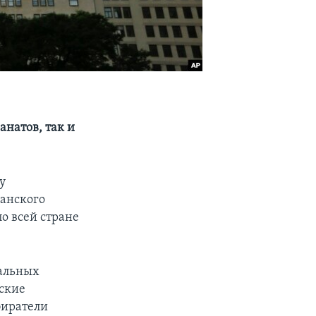
анатов, так и
у
канского
о всей стране
альных
ские
биратели