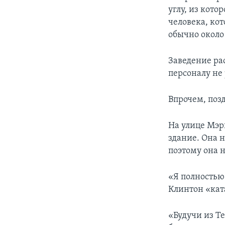
углу, из кото
человека, ко
обычно около
Заведение рас
персоналу не
Впрочем, поз
На улице Мэр
здание. Она 
поэтому она 
«Я полностью
Клинтон «кат
«Будучи из Т