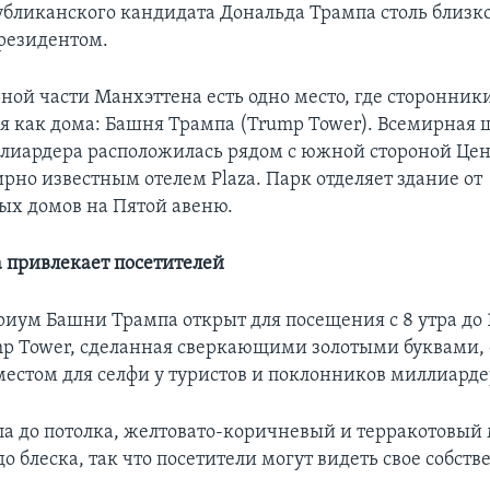
убликанского кандидата Дональда Трампа столь близко
президентом.
ьной части Манхэттена есть одно место, где сторонник
бя как дома: Башня Трампа (Trump Tower). Всемирная 
лиардера расположилась рядом с южной стороной Це
рно известным отелем Plaza. Парк отделяет здание от
х домов на Пятой авеню.
 привлекает посетителей
иум Башни Трампа открыт для посещения с 8 утра до 1
p Tower, сделанная сверкающими золотыми буквами, 
естом для селфи у туристов и поклонников миллиарде
ола до потолка, желтовато-коричневый и терракотовый
о блеска, так что посетители могут видеть свое собств