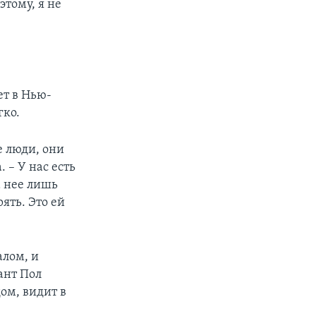
этому, я не
ет в Нью-
гко.
е люди, они
 – У нас есть
а нее лишь
ять. Это ей
алом, и
ант Пол
ом, видит в