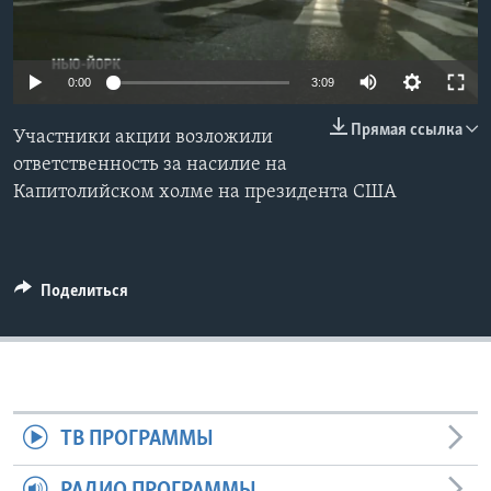
Learning English
0:00
3:09
СОЦИАЛЬНЫЕ СЕТИ
Прямая ссылка
Участники акции возложили
ответственность за насилие на
Капитолийском холме на президента США
Языки
Поделиться
ТВ ПРОГРАММЫ