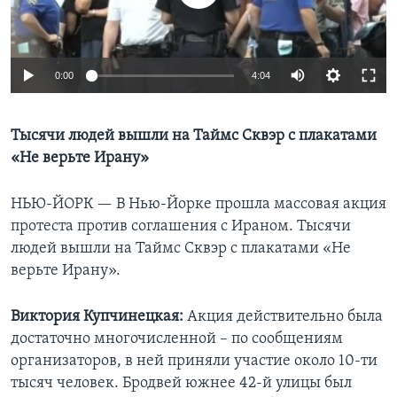
Learning English
0:00
4:04
СОЦИАЛЬНЫЕ СЕТИ
Тысячи людей вышли на Таймс Сквэр с плакатами
«Не верьте Ирану»
Языки
НЬЮ-ЙОРК —
В Нью-Йорке прошла массовая акция
протеста против соглашения с Ираном. Тысячи
людей вышли на Таймс Сквэр с плакатами «Не
верьте Ирану».
Виктория Купчинецкая:
Акция действительно была
достаточно многочисленной – по сообщениям
организаторов, в ней приняли участие около 10-ти
тысяч человек. Бродвей южнее 42-й улицы был