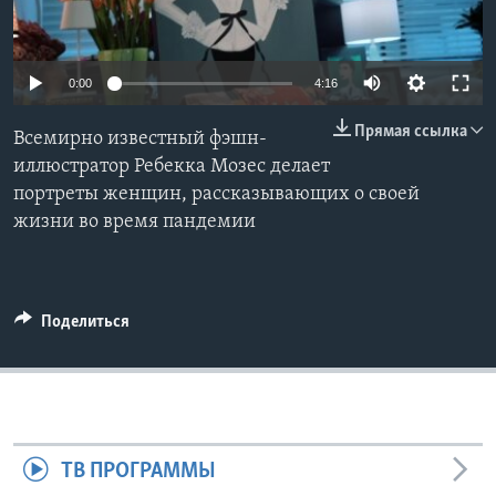
Learning English
0:00
4:16
СОЦИАЛЬНЫЕ СЕТИ
Прямая ссылка
Всемирно известный фэшн-
иллюстратор Ребекка Мозес делает
портреты женщин, рассказывающих о своей
Языки
жизни во время пандемии
Поделиться
ТВ ПРОГРАММЫ