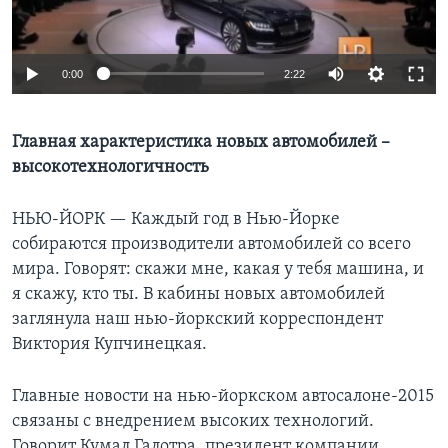
Learning English
0:00
2:22
СОЦИАЛЬНЫЕ СЕТИ
Главная характеристика новых автомобилей –
высокотехнологичность
Языки
НЬЮ-ЙОРК —
Каждый год в Нью-Йорке
собираются производители автомобилей со всего
мира. Говорят: скажи мне, какая у тебя машина, и
я скажу, кто ты. В кабины новых автомобилей
заглянула наш нью-йоркский корреспондент
Виктория Купчинецкая.
Главные новости на нью-йоркском автосалоне-2015
связаны с внедрением высоких технологий.
Говорит Кумал Галотра, президент компании