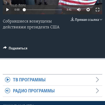
Learning English
0:00
3:41
Прямая ссылка
СОЦИАЛЬНЫЕ СЕТИ
Собравшиеся возмущены
действиями президента США
Языки
Поделиться
ТВ ПРОГРАММЫ
РАДИО ПРОГРАММЫ