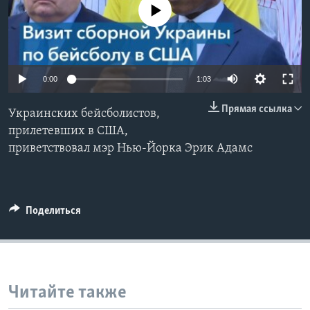
No media source currently available
Learning English
СОЦИАЛЬНЫЕ СЕТИ
0:00
1:03
Прямая ссылка
Украинских бейсболистов,
Языки
прилетевших в США,
приветствовал мэр Нью-Йорка Эрик Адамс
Поделиться
Читайте также