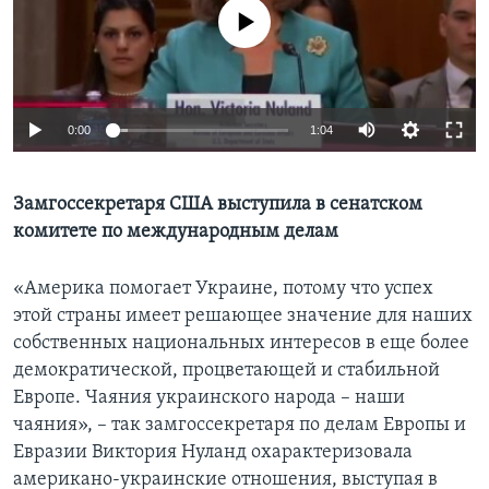
No media source currently available
Learning English
СОЦИАЛЬНЫЕ СЕТИ
0:00
1:04
Языки
Замгоссекретаря США выступила в сенатском
комитете по международным делам
«Америка помогает Украине, потому что успех
этой страны имеет решающее значение для наших
собственных национальных интересов в еще более
демократической, процветающей и стабильной
Европе. Чаяния украинского народа – наши
чаяния», – так замгоссекретаря по делам Европы и
Евразии Виктория Нуланд охарактеризовала
американо-украинские отношения, выступая в