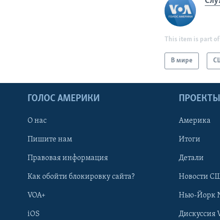
Слу
This item is part of
В мире
С
ГОЛОС АМЕРИКИ
ПРОЕКТ
О нас
Америка
Пишите нам
Итоги
Правовая информация
Детали
Как обойти блокировку сайта?
Новости СШ
VOA+
Нью-Йорк 
iOS
Дискуссия 