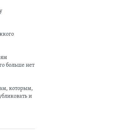
у
жкого
иям
го больше нет
ам, которым,
убликовать и