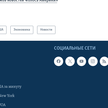
жба новостей «Голоса Америки»
ША
Экономика
Новости
Ы
СОЦИАЛЬНЫЕ СЕТИ
А за минуту
New York
VOA