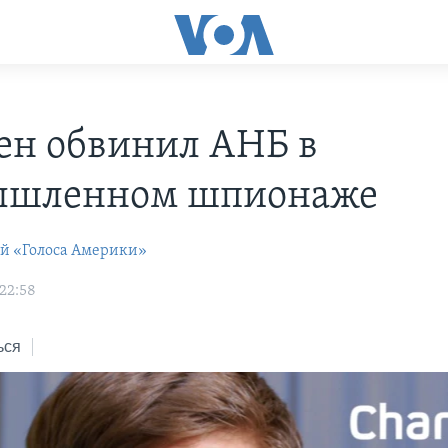
ен обвинил АНБ в
ышленном шпионаже
ей «Голоса Америки»
 22:58
ься