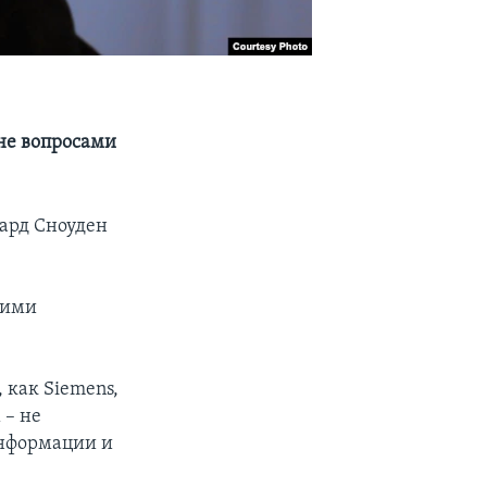
 не вопросами
ард Сноуден
тими
 как Siemens,
 – не
информации и