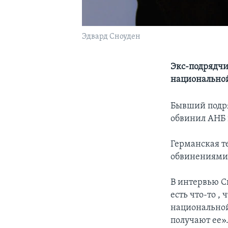
Эдвард Сноуден
Экс-подрядчик
национально
Бывший подря
обвинил АНБ
Германская т
обвинениями 
В интервью С
есть что-то 
национальной
получают ее»