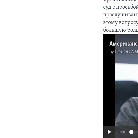
суд с просьб
прослушивани
этому вопрос
большую роль
by
ГОЛОС А
0:00