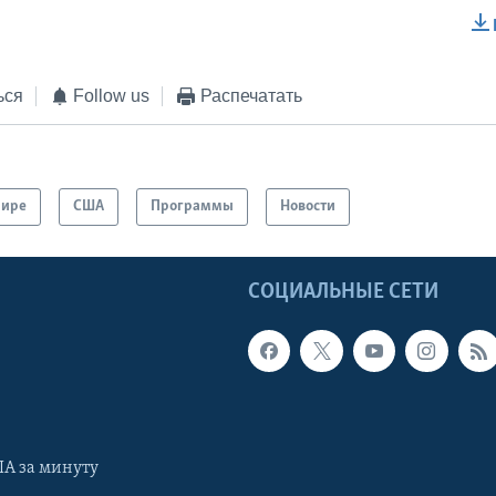
EMBED
ься
Follow us
Распечатать
мире
США
Программы
Новости
Ы
СОЦИАЛЬНЫЕ СЕТИ
А за минуту