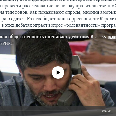
ой провести расследование по поводу правительственн
я телефонов. Как показывают опросы, мнения америк
у расходятся. Как сообщает наш корреспондент Кэроли
 в этих дебатах играет вопрос «релевантности» прогр
Американская общественность оценивает действия АНБ
EMB
МЕРИКИ
No media source currently available
0:02:38