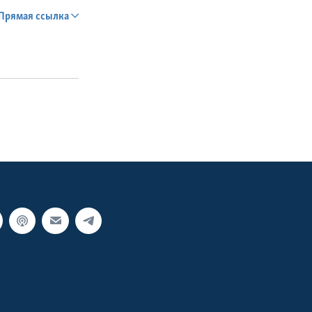
Прямая ссылка
SHARE
px
width