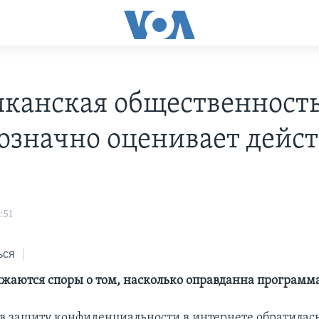
канская общественност
означно оценивает дейс
:51
ься
жаются споры о том, насколько оправданна программ
в защиту конфиденциальности в интернете обратилас