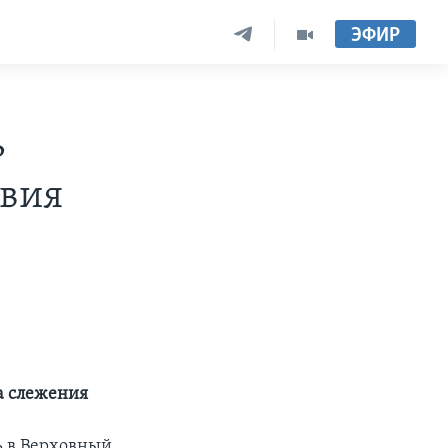
ЭФИР
ь
твия
а слежения
ь в Верховный