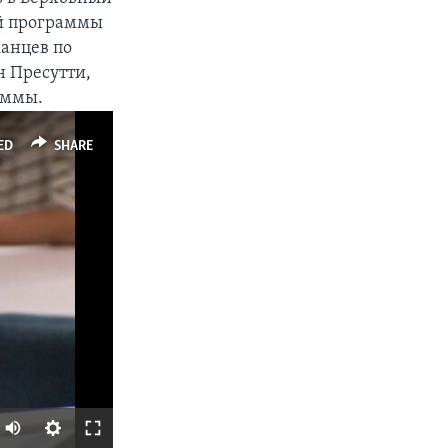
ой программы
анцев по
н Пресутти,
аммы.
ED
SHARE