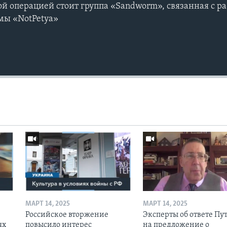
ой операцией стоит группа «Sandworm», связанная с 
мы «NotPetya»
МАРТ 14, 2025
МАРТ 14, 2025
Российское вторжение
Эксперты об ответе Пу
ях
повысило интерес
на предложение о