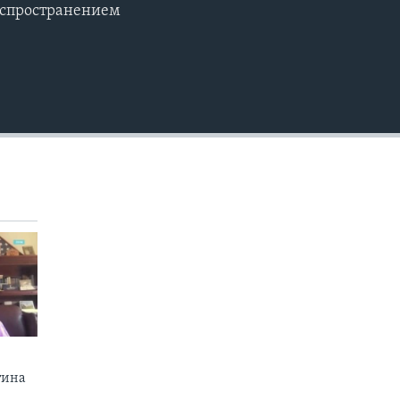
распространением
EMBED
тина