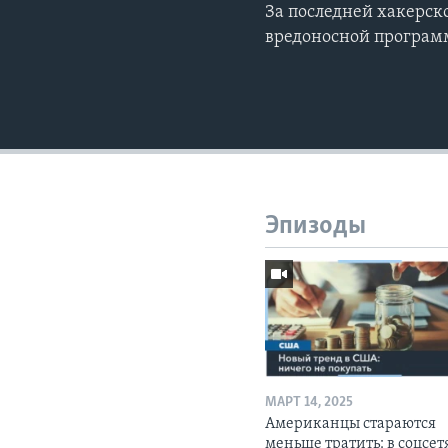
За последней хакерск
вредоносной програм
Эпизоды
МАРТ 14, 2025
Американцы стараются
меньше тратить: в соцсет