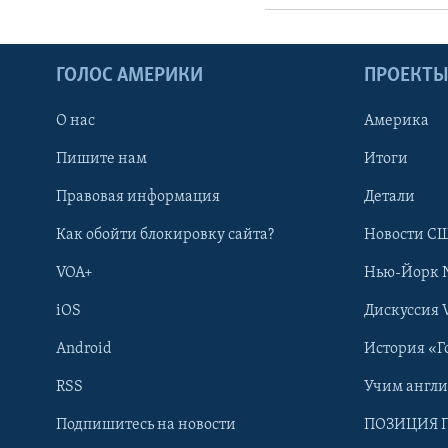
ГОЛОС АМЕРИКИ
ПРОЕКТ
О нас
Америка
Пишите нам
Итоги
Правовая информация
Детали
Как обойти блокировку сайта?
Новости СШ
VOA+
Нью-Йорк 
iOS
Дискуссия 
Android
История «Г
RSS
Учим англ
Learning English
Подпишитесь на новости
ПОЗИЦИЯ 