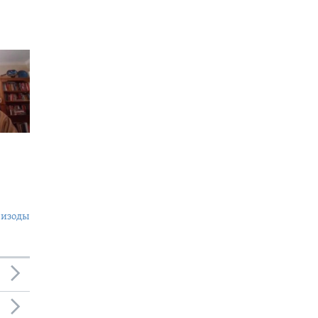
пизоды