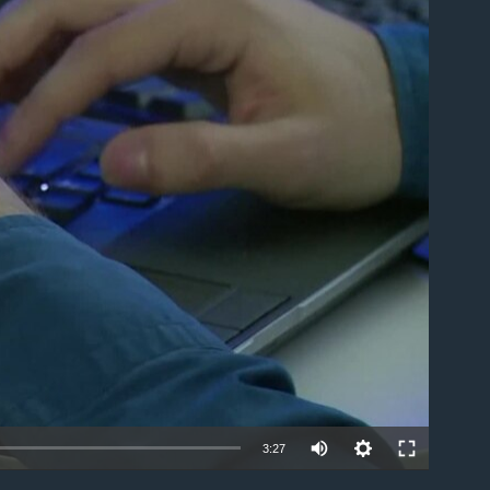
able
3:27