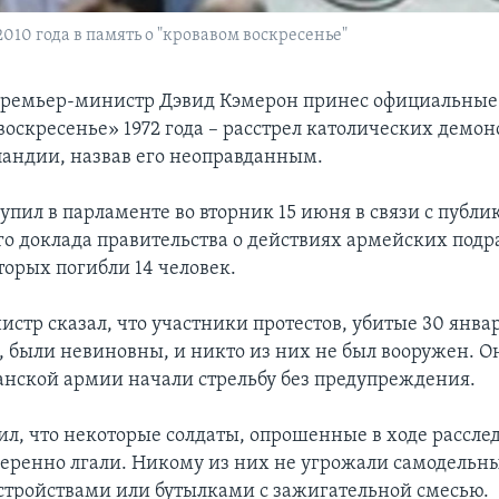
10 года в память о "кровавом воскресенье"
премьер-министр Дэвид Кэмерон принес официальные
воскресенье» 1972 года – расстрел католических демон
андии, назвав его неоправданным.
упил в парламенте во вторник 15 июня в связи с публ
о доклада правительства о действиях армейских подр
торых погибли 14 человек.
тр сказал, что участники протестов, убитые 30 января
 были невиновны, и никто из них не был вооружен. Он
анской армии начали стрельбу без предупреждения.
ил, что некоторые солдаты, опрошенные в ходе расслед
меренно лгали. Никому из них не угрожали самодель
тройствами или бутылками с зажигательной смесью.