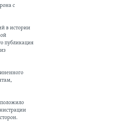
рона с
ий в истории
ной
то публикация
 из
диненного
нтам,
 положило
инистрации
сторон.