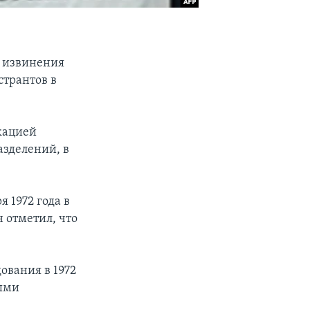
 извинения
странтов в
икацией
азделений, в
 1972 года в
 отметил, что
ования в 1972
ными