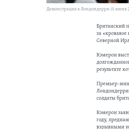
Демонстрация в Лондондерри 15 июня 20
Британский 
за «кровавое 
Северной Ирл
Кэмерон выст
долгожданног
результате ко
Премьер-минис
Лондондерри,
солдаты брит
Кэмерон заяв
году, предна
взрывными ус