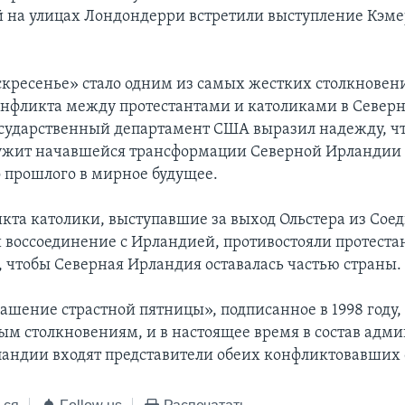
 на улицах Лондондерри встретили выступление Кэме
скресенье» стало одним из самых жестких столкновен
онфликта между протестантами и католиками в Север
сударственный департамент США выразил надежду, ч
ужит начавшейся трансформации Северной Ирландии
 прошлого в мирное будущее.
икта католики, выступавшие за выход Ольстера из Сое
и воссоединение с Ирландией, противостояли протеста
 чтобы Северная Ирландия оставалась частью страны.
ашение страстной пятницы», подписанное в 1998 году,
ым столкновениям, и в настоящее время в состав адм
андии входят представители обеих конфликтовавших 