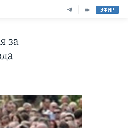
ЭФИР
я за
ода