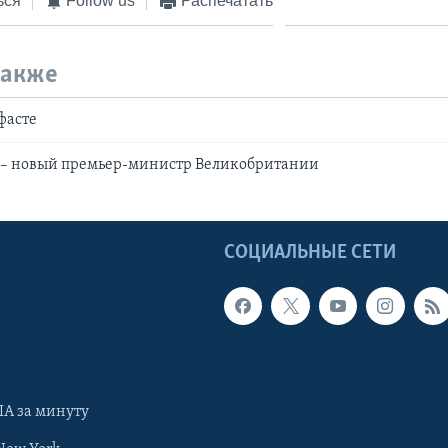
ься
Follow us
Распечатать
также
фасте
 – новый премьер-министр Великобритании
Ы
СОЦИАЛЬНЫЕ СЕТИ
А за минуту