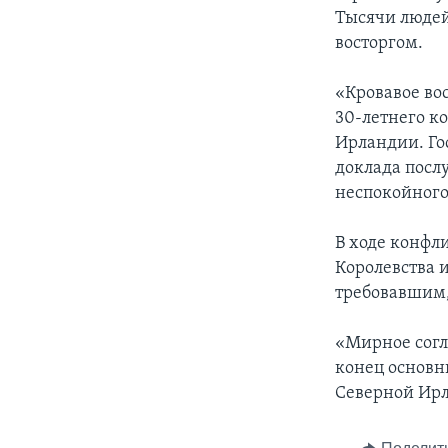
Тысячи людей
восторгом.
«Кровавое во
30-летнего к
Ирландии. Го
доклада посл
неспокойного
В ходе конфл
Королевства 
требовавшим,
«Мирное согл
конец основн
Северной Ирл