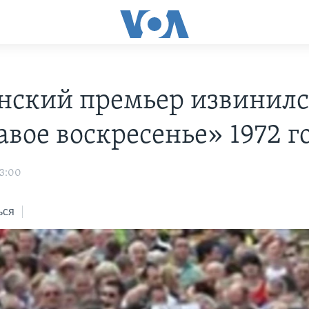
нский премьер извинилс
авое воскресенье» 1972 г
03:00
ься