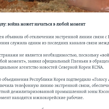
улу: война может начаться в любой момент
ея объявила об отключении экстренной линии связи 
линия служила одним из последних каналов связи меж
странами не является необходимостью, поскольку «во
юбой момент», заявил официальный Пхеньян в обращен
циальное агентство новостей Северной Кореи KCNA.
 объединения Республики Корея подтвердило «Голосу
лючила телефонную линию экстренной связи, обеспе
стной демилитаризованной промышленной зоны Кэсон,
мент находятся южнокорейские рабочие.