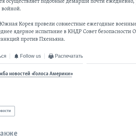
ея осуществляет подобные демарши почти ежедневно,
 войной.
Южная Корея провели совместные ежегодные военные
леднее ядерное испытание в КНДР Совет безопасности
санкций против Пхеньяна.
ься
Follow us
Распечатать
жба новостей «Голоса Америки»
овости
также