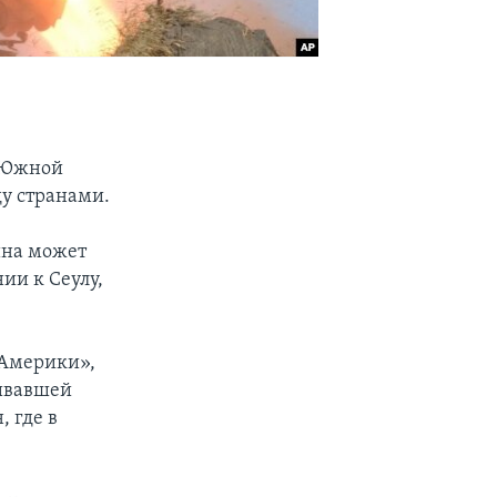
с Южной
ду странами.
йна может
ии к Сеулу,
 Америки»,
чивавшей
 где в