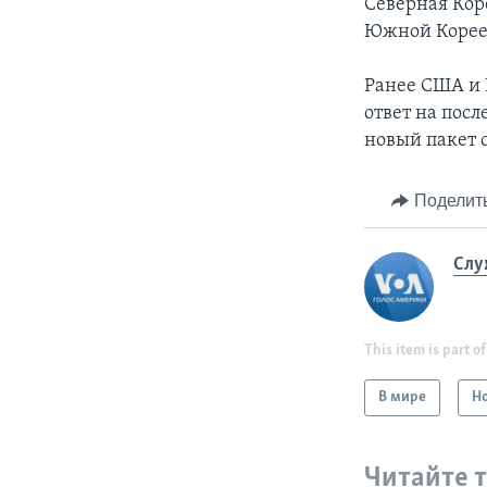
Северная Кор
Южной Корее
Ранее США и 
ответ на пос
новый пакет 
Поделит
Слу
This item is part of
В мире
Н
Читайте 