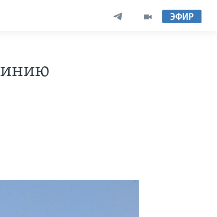
ЭФИР
линию