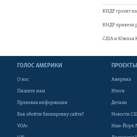
КНДР грозит на
КНДР привела р
США и Южная К
ГОЛОС АМЕРИКИ
ПРОЕКТ
О нас
Америка
Пишите нам
Итоги
Правовая информация
Детали
Как обойти блокировку сайта?
Новости СШ
VOA+
Нью-Йорк 