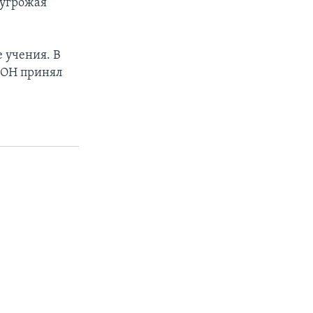
 угрожая
 учения. В
 ООН принял