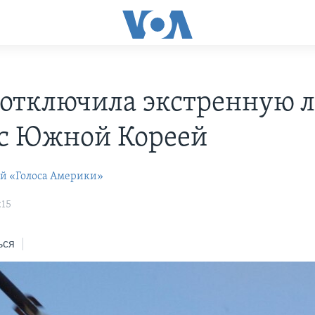
отключила экстренную 
 с Южной Кореей
ей «Голоса Америки»
:15
ься