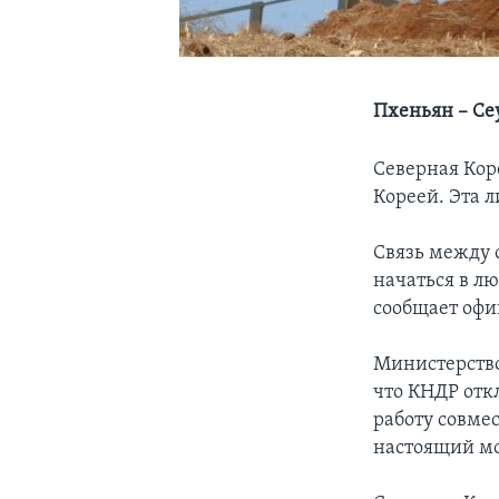
Пхеньян – Се
Северная Кор
Кореей. Эта 
Cвязь между 
начаться в л
сообщает офи
Министерство
что КНДР отк
работу совме
настоящий мо