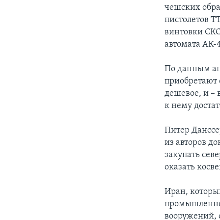
чешских обра
пистолетов ТТ
винтовки СКС
автомата АК-47
По данным ан
приобретают 
дешевое, и –
к нему достат
Питер Дансс
из авторов д
закупать сев
оказать косв
Иран, которы
промышленнос
вооружений, 