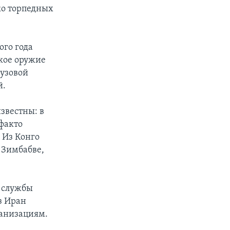
ко торпедных
ого года
ское оружие
рузовой
й.
звестны: в
факто
 Из Конго
 Зимбабве,
й службы
ез Иран
ганизациям.