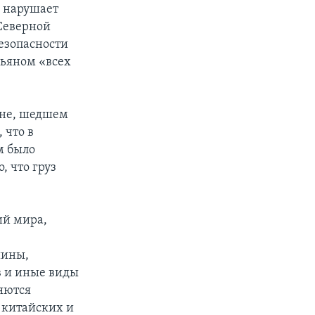
я нарушает
Северной
безопасности
ньяном «всех
удне, шедшем
 что в
м было
, что груз
ий мира,
шины,
в и иные виды
яются
 китайских и