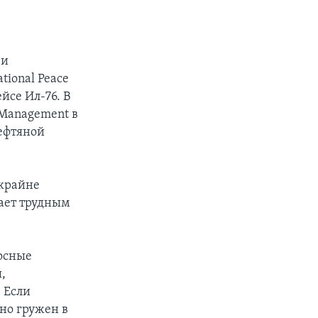
 и
ional Peace
йсе Ил-76. В
 Management в
нефтяной
 крайне
ает трудным
осные
,
 Если
но гружен в