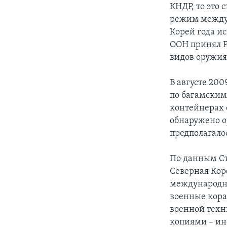
КНДР, то это 
режим междун
Корей года и
ООН принял Р
видов оружия
В августе 20
по багамским
контейнерах 
обнаружено о
предполагалос
По данным Ст
Северная Кор
международно
военные кора
военной техн
копиями – ин