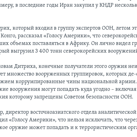
имеру, в последние годы Иран закупил у КНДР несколь
их, который входил в группу экспертов ООН, летом эт
 Конго, рассказал «Голосу Америки», что северокорей
ших объемах поставляться в Африку. Он лично видел г
орый выгрузил 3 400 тонн северокорейских вооружени
ловам Дитриха, конечные получатели этого оружия неи
ует множество вооруженных группировок, которых де-
ужием коррумпированные чины национальной армии.
кие вооружения могут попадать куда угодно – включая
жия которому запрещены Советом безопасности ООН.
р, директор восточноазиатского отдела аналитическо
бщил «Голосу Америки», что нельзя исключать, что чер
кое оружие может попадать и к террористическим ор