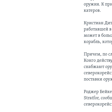
оружия. К пр
катеров.
Кристиан Дитр
работавшей в
может в боль
корабль, кот
Причем, по с
Конго действ
снабжают ор
северокорейс
поставки ору
Роджер Бейке
Stratfor, соо
северокорейс