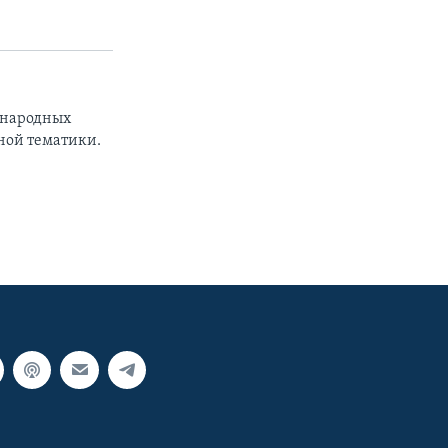
ународных
ной тематики.