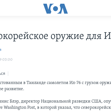
окорейское оружие для 
в
9 03:00
ься
естованным в Таиланде самолетом Ил-76 с грузом оруж
ое развитие.
ннис Блэр, директор Национальной разведки США, оп
те Washington Post, в которой указал, что северокорейс