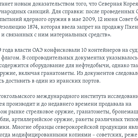
станет новым доказательством того, что Северная Коре
ародных санкций. Для справки: после проведенных 
спытаний ядерного оружия в мае 2009, 12 июня Совет 
езолюцию 1874, которая ввела запрет на продажу Пхе
 и связанных с ним материальных средств».
09 года власти ОАЭ конфисковали 10 контейнеров на с
 флагом. В сопроводительных документах указывалось,
содержится оборудование для нефтедобычи, однако та
ружие, включая гранатометы. Из документов следовало
ь доставить в один из иранских портов.
окгольмского международного института исследован
ея производит и до недавнего времени продавала на
м рынке стрелковое оружие, гранатометы, бронема
бли, артиллерийское оружие, ракеты различных типо
ики. Многие образцы северокорейской продукции явл
огда модифицированными копиями – советских, реже