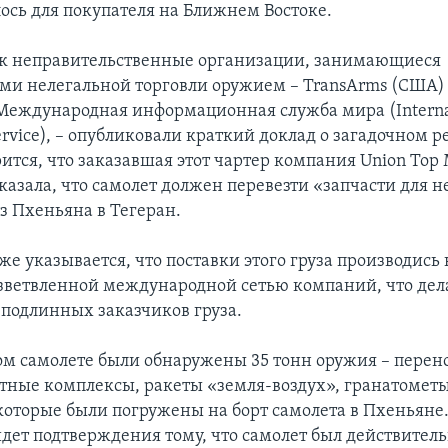
ось для покупателя на Ближнем Востоке.
к неправительственные организации, занимающиеся
ми нелегальной торговли оружием – TransArms (США)
Международная информационная служба мира (Internat
ervice), – опубликовали краткий доклад о загадочном ре
рится, что заказавшая этот чартер компания Union Top
казала, что самолет должен перевезти «запчасти для 
з Пхеньяна в Тегеран.
же указывается, что поставки этого груза производись
зветвленной международной сетью компаний, что дел
подлинных заказчиков груза.
ом самолете были обнаружены 35 тонн оружия – перен
тные комплексы, ракеты «земля-воздух», гранатометы
которые были погружены на борт самолета в Пхеньяне.
йдет подтверждения тому, что самолет был действитель