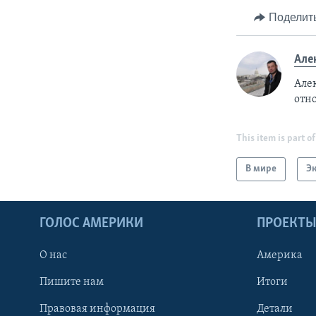
Поделит
Але
Але
отн
This item is part of
В мире
Э
ГОЛОС АМЕРИКИ
ПРОЕКТ
О нас
Америка
Пишите нам
Итоги
Правовая информация
Детали