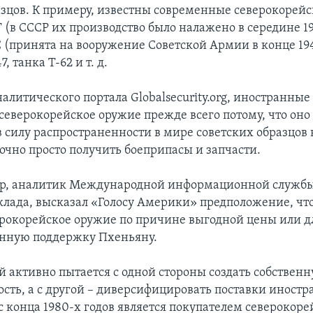
зцов. К примеру, известны современные северокорейс
 (в СССР их производство было налажено в середине 19
 (принята на вооружение Советской Армии в конце 194
, танка Т-62 и т. д.
алитического портала Globalsecurity.org, иностранные
северокорейское оружие прежде всего потому, что оно
 в силу распространенности в мире советских образцов
очно просто получить боеприпасы и запчасти.
ер, аналитик Международной информационной службы
оклада, высказал «Голосу Америки» предположение, ч
ерокорейское оружие по причине выгодной цены или дл
енную поддержку Пхеньяну.
й активно пытается с одной стороны создать собствен
ть, а с другой – диверсифицировать поставки иност
с конца 1980-х годов является покупателем северокоре