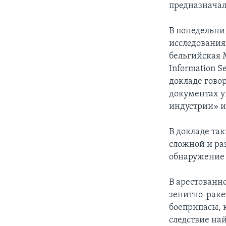
предназначал
В понедельни
исследования
бельгийская 
Information S
докладе гово
документах у
индустрии» и
В докладе так
сложной и ра
обнаружение 
В арестованн
зенитно-раке
боеприпасы, 
следствие на