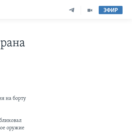
ЭФИР
Ирана
ия на борту
убликовал
кое оружие