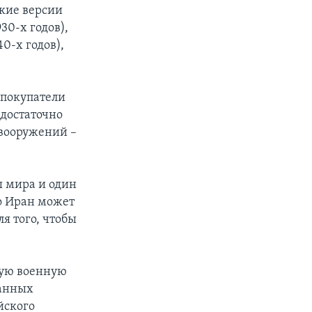
кие версии
30-х годов),
0-х годов),
 покупатели
 достаточно
 вооружений –
 мира и один
то Иран может
я того, чтобы
ную военную
ранных
йского