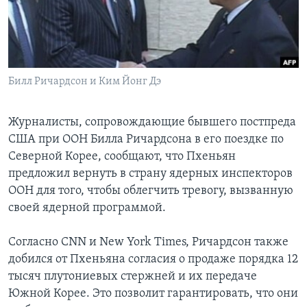
Learning English
СОЦИАЛЬНЫЕ СЕТИ
Билл Ричардсон и Ким Йонг Дэ
Журналисты, сопровождающие бывшего постпреда
Языки
США при ООН Билла Ричардсона в его поездке по
Северной Корее, сообщают, что Пхеньян
предложил вернуть в страну ядерных инспекторов
ООН для того, чтобы облегчить тревогу, вызванную
своей ядерной программой.
Согласно CNN и New York Times, Ричардсон также
добился от Пхеньяна согласия о продаже порядка 12
тысяч плутониевых стержней и их передаче
Южной Корее. Это позволит гарантировать, что они