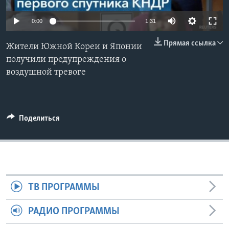
Learning English
0:00
1:31
Прямая ссылка
СОЦИАЛЬНЫЕ СЕТИ
Жители Южной Кореи и Японии
получили предупреждения о
воздушной тревоге
Языки
Поделиться
ТВ ПРОГРАММЫ
РАДИО ПРОГРАММЫ