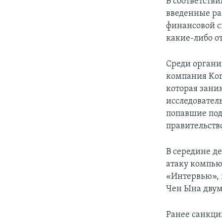
В соответств
введенные ра
финансовой 
какие-либо о
Среди органи
компания Kore
которая зани
исследователь
попавшие под
правительств
В середине д
атаку компь
«Интервью», 
Чен Ына дву
Ранее санкци