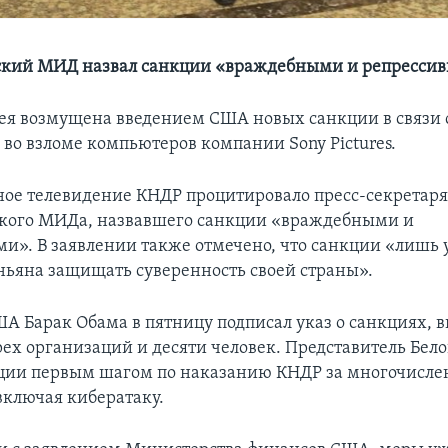
ский МИД назвал санкции «враждебными и репресси
ея возмущена введением США новых санкции в связи 
во взломе компьютеров компании Sony Pictures.
ное телевидение КНДР процитировало пресс-секретар
ского МИДа, назвавшего санкции «враждебными и
и». В заявлении также отмечено, что санкции «лишь 
ьяна защищать суверенность своей страны».
А Барак Обама в пятницу подписал указ о санкциях, 
ех организаций и десяти человек. Представитель Бело
ции первым шагом по наказанию КНДР за многочисл
включая кибератаку.