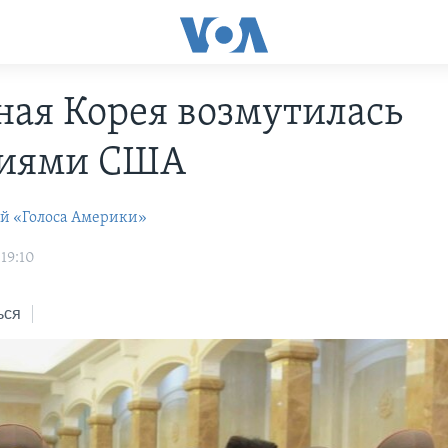
ная Корея возмутилась
циями США
ей «Голоса Америки»
19:10
ься