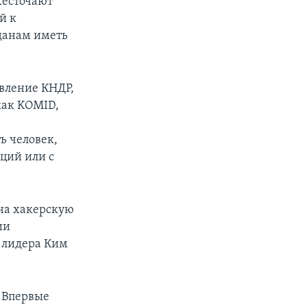
жесточают
й к
данам иметь
вление КНДР,
как KOMID,
ть человек,
ций или с
на хакерскую
ии
о лидера Ким
 Впервые