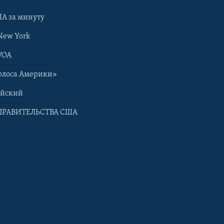
А за минуту
New York
VOA
олоса Америки»
ийский
ПРАВИТЕЛЬСТВА США