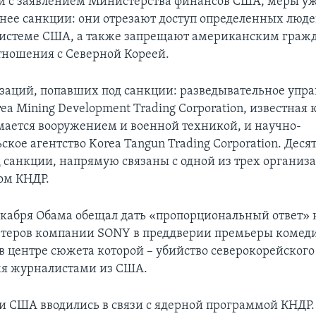
ии с заявлением Министерства финансов США, меры у
нее санкции: они отрезают доступ определенных люде
системе США, а также запрещают американским граж
тношения с Северной Кореей.
заций, попавших под санкции: разведывательное упра
a Mining Development Trading Corporation, известная 
мается вооружением и военной техникой, и научно-
ское агентство Korea Tangun Trading Corporation. Деся
 санкции, напрямую связаны с одной из трех организа
ом КНДР.
екабря Обама обещал дать «пропорциональный ответ» 
ютеров компании SONY в преддверии премьеры комед
в центре сюжета которой – убийство северокорейског
мя журналистами из США.
и США вводились в связи с ядерной программой КНДР.