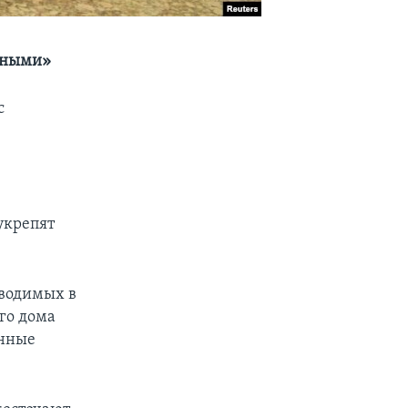
вными»
с
я
укрепят
вводимых в
го дома
енные