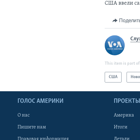
США ввели са
Поделит
Слу
This item is part of
США
Ново
ГОЛОС АМЕРИКИ
ПРОЕКТ
О нас
Америка
Пишите нам
Итоги
Правовая информация
Детали