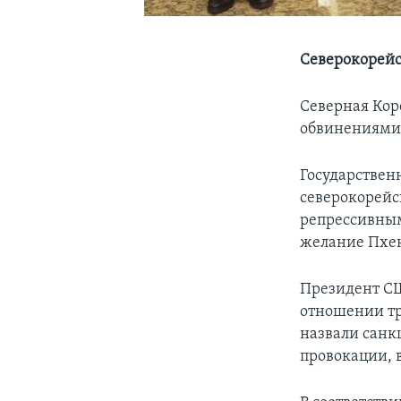
Северокорей
Северная Кор
обвинениями 
Государствен
северокорей
репрессивным
желание Пхен
Президент СШ
отношении тр
назвали санк
провокации, 