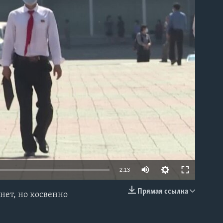
able
2:13
Прямая ссылка
нет, но косвенно
EMBED