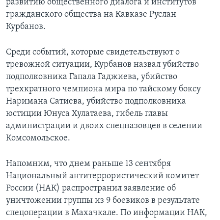
развитию общественного диалога и институтов
гражданского общества на Кавказе Руслан
Learning English
Курбанов.
СОЦИАЛЬНЫЕ СЕТИ
Среди событий, которые свидетельствуют о
тревожной ситуации, Курбанов назвал убийство
подполковника Гапала Гаджиева, убийство
трехкратного чемпиона мира по тайскому боксу
Языки
Наримана Сатиева, убийство подполковника
юстиции Юнуса Хулатаева, гибель главы
администрации и двоих спецназовцев в селении
Комсомольское.
Напомним, что днем раньше 13 сентября
Национальный антитеррористический комитет
России (НАК) распространил заявление об
уничтожении группы из 9 боевиков в результате
спецоперации в Махачкале. По информации НАК,