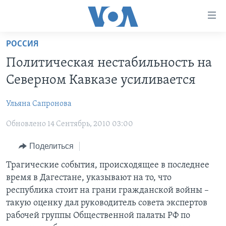
Линки
доступности
Перейти
РОССИЯ
на
ГЛАВНОЕ
Политическая нестабильность на
основной
ПРОГРАММЫ
контент
Северном Кавказе усиливается
ПРОЕКТЫ
Перейти
АМЕРИКА
к
Ульяна Сапронова
ЭКСПЕРТИЗА
НОВОСТИ ЗА МИНУТУ
УЧИМ АНГЛИЙСКИЙ
основной
Обновлено 14 Сентябрь, 2010 03:00
ИНТЕРВЬЮ
ИТОГИ
НАША АМЕРИКАНСКАЯ ИСТОРИЯ
навигации
Перейти
ФАКТЫ ПРОТИВ ФЕЙКОВ
ПОЧЕМУ ЭТО ВАЖНО?
А КАК В АМЕРИКЕ?
Поделиться
в
ЗА СВОБОДУ ПРЕССЫ
ДИСКУССИЯ VOA
АРТЕФАКТЫ
Трагические события, происходящее в последнее
поиск
время в Дагестане, указывают на то, что
УЧИМ АНГЛИЙСКИЙ
ДЕТАЛИ
АМЕРИКАНСКИЕ ГОРОДКИ
республика стоит на грани гражданской войны –
ВИДЕО
НЬЮ-ЙОРК NEW YORK
ТЕСТЫ
такую оценку дал руководитель совета экспертов
рабочей группы Общественной палаты РФ по
ПОДПИСКА НА НОВОСТИ
АМЕРИКА. БОЛЬШОЕ ПУТЕШЕСТВИЕ