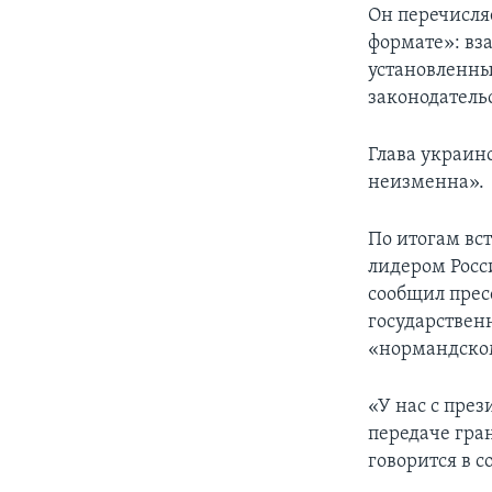
Он перечисля
формате»: вз
установленны
законодатель
Глава украин
неизменна».
По итогам вс
лидером Рос
сообщил прес
государствен
«нормандско
«У нас с пре
передаче гра
говорится в 