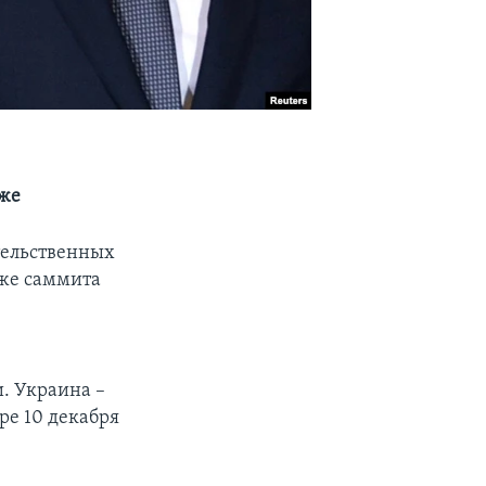
иже
тельственных
иже саммита
. Украина –
ре 10 декабря