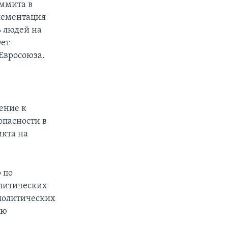
аммита в
лементация
ь людей на
ует
Евросоюза.
ение к
опасности в
икта на
 по
олитических
политических
ию