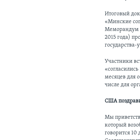
Итоговый док
«Минские сог
Меморандум о
2015 года) п
государства-
Участники вс
«согласились
месяцев для 
числе для ор
США поздрав
Мы приветств
который возоб
говорится 10 