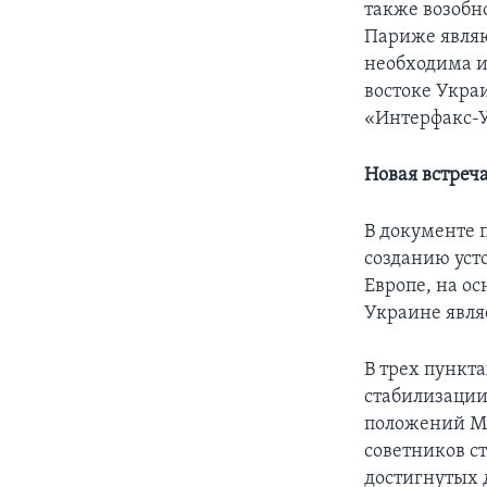
также возобн
Париже явля
необходима и
востоке Укра
«Интерфакс-У
Новая встреча
В документе 
созданию уст
Европе, на о
Украине явля
В трех пункт
стабилизации
положений М
советников с
достигнутых 