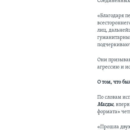
Соединенных 
«Благодаря п
всестороннег
лиц, дальней
гуманитарные
подчеркиваю
Они призываю
агрессию и и
О том, что бы
По словам ис
Магды
, впер
формата» чет
«Прошла двух