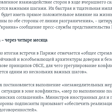
овленное взаимодействие сторон в ходе вчерашнего с
ются важными шагами. Их быстрая и тщательная имп
 будет иметь прямое положительное влияние на жизн
ины по обе стороны от линии разграничения», – цитир
краина» сообщение пресс-службы представительства 
 – через четыре месяца
по итогам встречи в Париже отмечается «общее стремл
ойчивой и всеобъемлющей архитектуры доверия и без
снове принципов ОБСЕ, для чего урегулирование конфл
ется одним из нескольких важных шагов».
ах постановляется выполнение «незамедлительных мер
 ситуации в зоне конфликта», «мер по выполнению п
инских соглашений». Министров иностранных дел и 
тороны-подписанты призывают «обеспечить реализац
договоренностей».