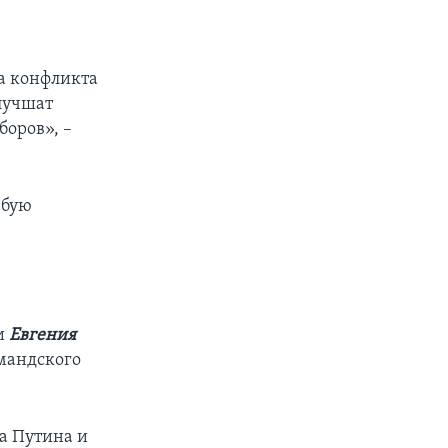
а конфликта
улучшат
боров», –
юбую
и
Евгения
мандского
а Путина и