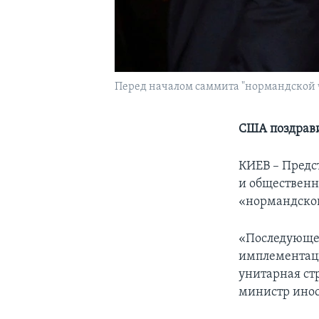
Перед началом саммита "нормандской че
США поздрави
КИЕВ – Предс
и общественн
«нормандской
«Последующее
имплементаци
унитарная стр
министр инос