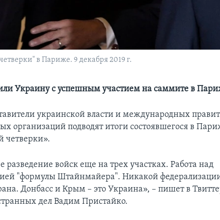
тверки" в Париже. 9 декабря 2019 г.
ли Украину с успешным участием на саммите в Пар
тавители украинской власти и международных прави
ых организаций подводят итоги состоявшегося в Пар
 четверки».
 разведение войск еще на трех участках. Работа над
ей "формулы Штайнмайера". Никакой федерализации
ана. Донбасс и Крым – это Украина», – пишет в Твитте
транных дел Вадим Пристайко.