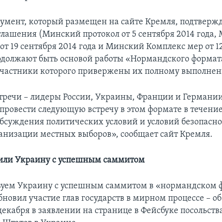
умент, который размещен на сайте Кремля, подтвержд
лашения (Минский протокол от 5 сентября 2014 года,
т 19 сентября 2014 года и Минский Комплекс мер от 1
родолжают быть основой работы «Нормандского формат
участники которого привержены их полному выполне
тречи – лидеры России, Украины, Франции и Германии
 провести следующую встречу в этом формате в течени
обсуждения политических условий и условий безопасно
ганизации местных выборов», сообщает сайт Кремля.
или Украину с успешным саммитом
уем Украину с успешным саммитом в «нормандском 
новил участие глав государств в мирном процессе – об
декабря в заявлении на странице в Фейсбуке посольств