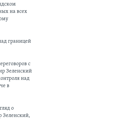
ндском
ных на всех
кому
над границей
ереговоров с
ир Зеленский
контроля над
че в
гляд о
р Зеленский,