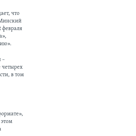
ает, что
 Минский
2 февраля
а»,
нию».
 –
е четырех
сти, в том
формате»,
 этом
а