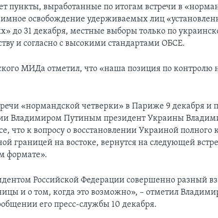
ет пункты, выработанные по итогам встречи в «норма
аимное освобождение удерживаемых лиц «установлен
х» до 31 декабря, местные выборы только по украинс
ству и согласно с высокими стандартами ОБСЕ.
ского МИДа отметил, что «наша позиция по контролю 
тречи «нормандской четверки» в Париже 9 декабря и п
сии Владимиром Путиным президент Украины Владим
се, что к вопросу о восстановлении Украиной полного 
ной границей на востоке, вернутся на следующей встре
м формате».
зидентом Российской Федерации совершенно разный вз
ницы и о том, когда это возможно», – отметил Владими
сообщении его пресс-службы 10 декабря.