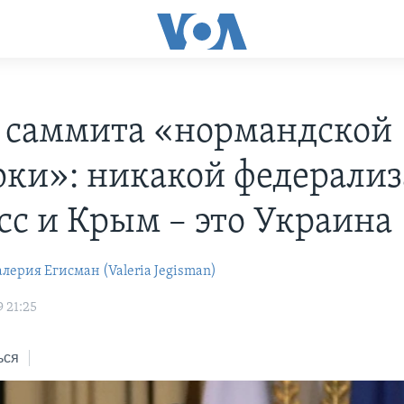
 саммита «нормандской
рки»: никакой федерализ
сс и Крым – это Украина
алерия Егисман (Valeria Jegisman)
 21:25
ься