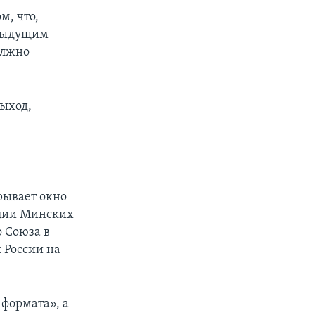
м, что,
едыдущим
олжно
выход,
рывает окно
ации Минских
о Союза в
 России на
формата», а