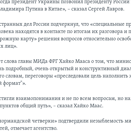
огда президент Украины позвонил президенту России 
ладимира Путина в Китае», – сказал Сергей Лавров.
транных дел России подчеркнул, что «специальные п
овека находятся в контакте по итогам их разговора и
орожную карту» решения вопросов относительно осво
х лиц».
т слова главы МИДа ФРГ Хайко Мааса о том, что мини
нь подробный, очень открытый и конструктивный диал
его словам, переговоры «преследовали цель наполнить
 формат"».
стигли взаимопонимания и не по всем вопросам, но н
пунктов общий путь», – сказал Хайко Маас.
нормандской четверки» подтвердили незыблемость м
ей, отмечает агентство.