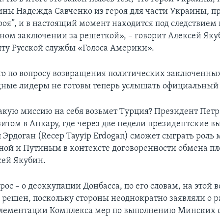
ины Надежда Савченко из героя для части Украины, пр
роя”, и в настоящий момент находится под следствием 
ном заключении за решеткой», – говорит Алексей Яку
ту Русской службы «Голоса Америки».
что по вопросу возвращения политических заключенны
дные лидеры не готовы теперь услышать официальный
акую миссию на себя возьмет Турция? Президент Пет
зитом в Анкару, где через две недели президентские в
 Эрдоган (Recep Tayyip Erdogan) сможет сыграть роль
ой и Путиным в контексте договоренности обмена п
сей Якубин.
ос – о деоккупации Донбасса, по его словам, на этой в
 решен, поскольку стороны неоднократно заявляли о 
лементации Комплекса мер по выполнению Минских 