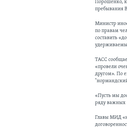
Порошенко, к
пребывания В
Министр инос
по правам чел
составить «д
удерживаемы
ТАСС сообщае
«провели оче
другом». По 
"нормандский
«Пусть мы до
ряду важных 
Главы МИД «
договоренност