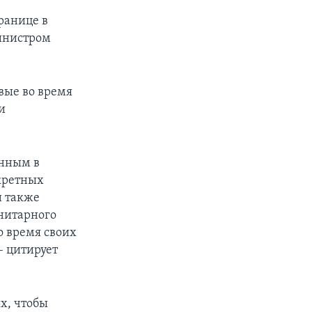
ранице в
министром
вые во время
и
анным в
нкретных
и также
нитарного
о время своих
– цитирует
х, чтобы