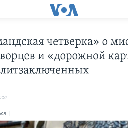
андская четверка» о ми
ворцев и «дорожной кар
олитзаключенных
0:57
ься