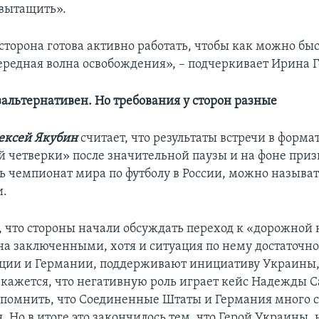
 вытащить».
сторона готова активно работать, чтобы как можно бы
чередная волна освобождения», – подчеркивает Ирина 
зальтернативен. Но требования у сторон разные
ексей Якубин
считает, что результаты встречи в форма
 четверки» после значительной паузы и на фоне приз
ь чемпионат мира по футболу в России, можно называт
и.
 что стороны начали обсуждать переход к «дорожной 
на заключенными, хотя и ситуация по нему достаточно
ии и Германии, поддерживают инициативу Украины, 
 кажется, что негативную роль играет кейс Надежды С
спомнить, что Соединенные Штаты и Германия много с
. Но в итоге это закончилось тем, что Герой Украины,