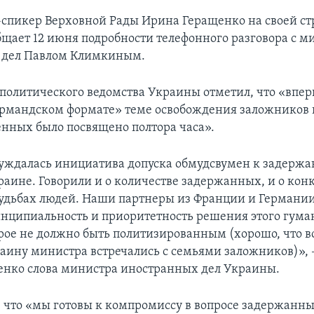
спикер Верховной Рады Ирина Геращенко на своей ст
бщает 12 июня подробности телефонного разговора с 
 дел Павлом Климкиным.
политического ведомства Украины отметил, что «впер
ормандском формате» теме освобождения заложников 
нных было посвящено полтора часа».
уждалась инициатива допуска обмудсвумен к задерж
краине. Говорили и о количестве задержанных, и о ко
удьбах людей. Наши партнеры из Франции и Германи
нципиальность и приоритетность решения этого гума
орое не должно быть политизированным (хорошо, что в
раину министра встречались с семьями заложников)», 
нко слова министра иностранных дел Украины.
, что «мы готовы к компромиссу в вопросе задержанны