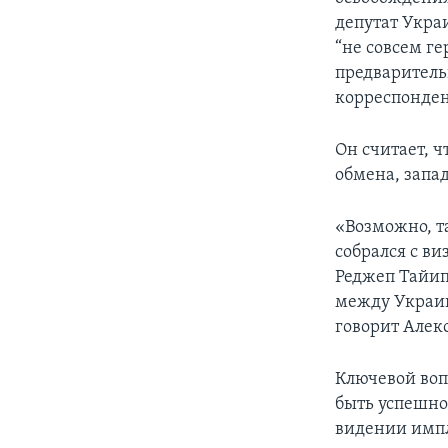
депутат Укра
“не совсем ге
предваритель
корреспонден
Он считает, 
обмена, запа
«Возможно, т
собрался с ви
Реджеп Тайип
между Украин
говорит Алек
Ключевой вопр
быть успешно
видении имп