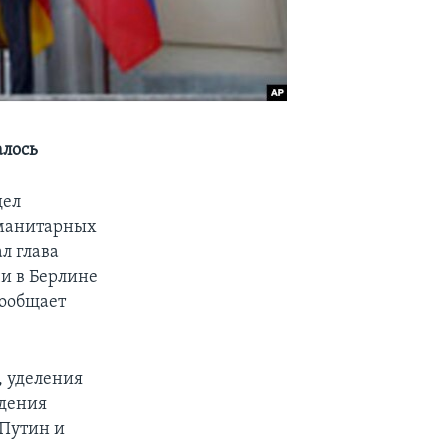
алось
дел
уманитарных
л глава
чи в Берлине
сообщает
 уделения
ждения
 Путин и