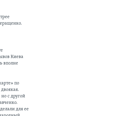
стрее
Геращенко.
те
ывов Киева
ь вполне
карте» по
 двоякая.
но с другой
авченко.
делали для ее
 народный