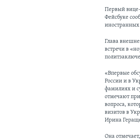
Первый вице-
Фейсбуке соо
иностранных
Глава внешне
встречи в «н
политзаключе
«Впервые обс
России и в У
фамилиях и с
отмечают при
вопроса, кот
визитов в Ук
Ирина Гераще
Она отмечает