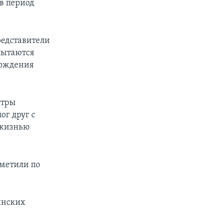
в период
редставители
 пытаются
бождения
стры
ог друг с
 жизнью
аметили по
инских