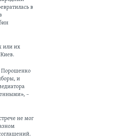
евратилась в
в
бин
х или их
 Киев.
р Порошенко
ыборы, и
 медиатора
ленными», –
стрече не мог
разном
соглашений.