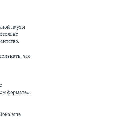
ьной паузы
ительно
ентство.
ризнать, что
с
ом формате»,
Пока еще