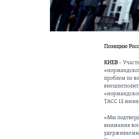
Позицию Росс
КИЕВ
– Участ
«нормандской
проблем по в
внешнеполити
«нормандской
ТАСС 12 июня
«Мы подтверд
внимания воп
удерживаемых