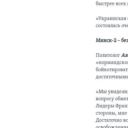
быстрее всех
«Украинская 
состоялась о
Минск-2 – бе
Политолог
Ал
«нормандской
бойкотироват
достаточным
«Мы увидели,
вопросу обме
Лидеры Франц
стороны, мне
Достаточно в
освобождения