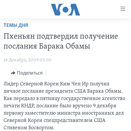
Линки
доступности
Перейти
ТЕМЫ ДНЯ
на
ГЛАВНОЕ
Пхеньян подтвердил получение
основной
ПРОГРАММЫ
контент
послания Барака Обамы
ПРОЕКТЫ
Перейти
АМЕРИКА
к
18 Декабрь, 2009 03:00
ЭКСПЕРТИЗА
НОВОСТИ ЗА МИНУТУ
УЧИМ АНГЛИЙСКИЙ
основной
Поделиться
ИНТЕРВЬЮ
ИТОГИ
НАША АМЕРИКАНСКАЯ ИСТОРИЯ
навигации
Перейти
ФАКТЫ ПРОТИВ ФЕЙКОВ
Лидер Северной Кореи Ким Чен Ир получил
ПОЧЕМУ ЭТО ВАЖНО?
А КАК В АМЕРИКЕ?
в
личное послание президента США Барака Обамы.
ЗА СВОБОДУ ПРЕССЫ
ДИСКУССИЯ VOA
АРТЕФАКТЫ
поиск
Как передало в пятницу государственное агентство
УЧИМ АНГЛИЙСКИЙ
ДЕТАЛИ
АМЕРИКАНСКИЕ ГОРОДКИ
печати КНДР, послание было вручено 9 декабря
первому заместителю министра иностранных дел
ВИДЕО
НЬЮ-ЙОРК NEW YORK
ТЕСТЫ
Северной Кореи спецпредставителем США
ПОДПИСКА НА НОВОСТИ
АМЕРИКА. БОЛЬШОЕ ПУТЕШЕСТВИЕ
Стивеном Босвортом.