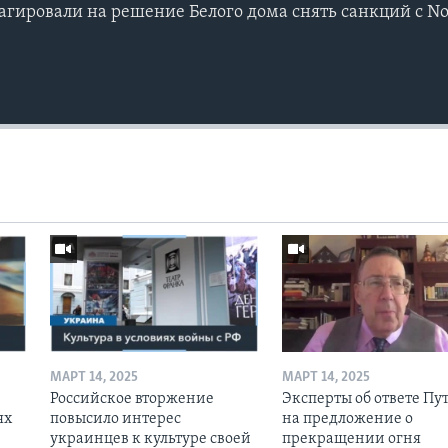
агировали на решение Белого дома снять санкций с No
МАРТ 14, 2025
МАРТ 14, 2025
Российское вторжение
Эксперты об ответе Пу
ях
повысило интерес
на предложение о
украинцев к культуре своей
прекращении огня