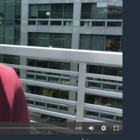
able
4:46