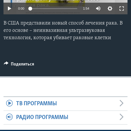
0:00
1:54
Learning English
В США представили новый способ лечения рака. В
СОЦИАЛЬНЫЕ СЕТИ
его основе – неинвазивная ультразвуковая
технология, которая убивает раковые клетки
Языки
Поделиться
ТВ ПРОГРАММЫ
РАДИО ПРОГРАММЫ