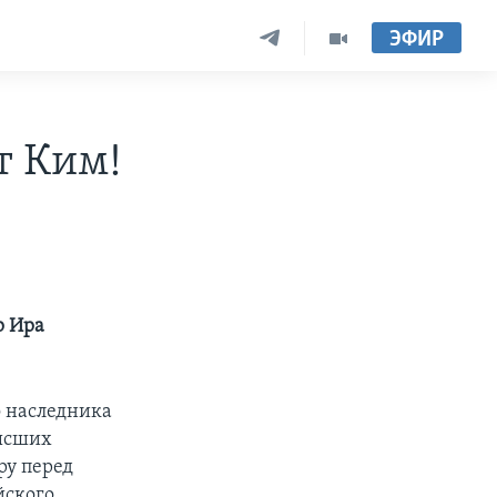
ЭФИР
т Ким!
р Ира
о наследника
высших
ру перед
йского