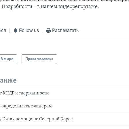
. Подробности – в нашем видеорепортаже.
ься
Follow us
Распечатать
В мире
Права человека
также
 КНДР к сдержанности
 определилась с лидером
у Китая помощи по Северной Корее