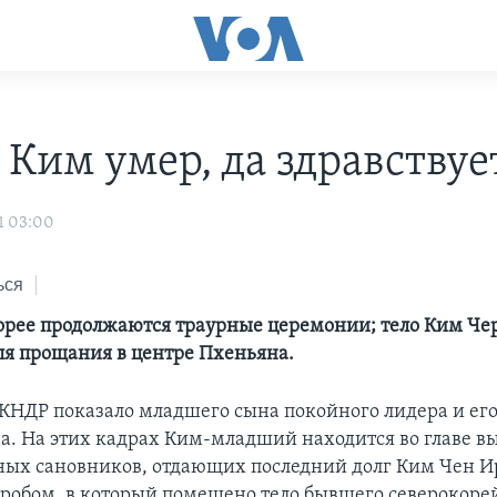
 Ким умер, да здравствуе
1 03:00
ься
орее продолжаются траурные церемонии; тело Ким Че
ля прощания в центре Пхеньяна.
КНДР показало младшего сына покойного лидера и ег
а. На этих кадрах Ким-младший находится во главе 
ных сановников, отдающих последний долг Ким Чен И
робом, в который помещено тело бывшего северокоре