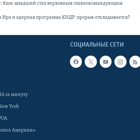
я: Ким-младший стал верховным главнокомандующим
 Ира и ядерная программа КНДР: прорыв откладывается?
Ы
СОЦИАЛЬНЫЕ СЕТИ
А за минуту
New York
VOA
олоса Америки»