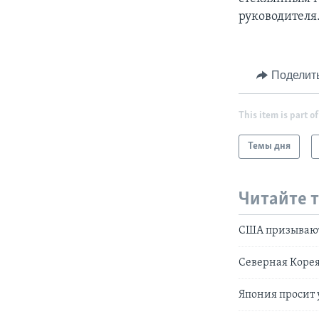
руководителя
Поделит
This item is part of
Темы дня
Читайте 
США призывают
Северная Корея
Япония просит 