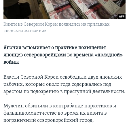
Learning English
Книги из Северной Кореи появились на прилавках
СОЦИАЛЬНЫЕ СЕТИ
японских магазинов
Япония вспоминает о практике похищения
Языки
японцев северокорейцами во времена «холодной»
войны
Власти Северной Кореи освободили двух японских
рабочих, которые около года содержались под
арестом по подозрению в преступной деятельности.
Мужчин обвинили в контрабанде наркотиков и
фальшивомонетчестве во время их визита в
пограничный северокорейский город.