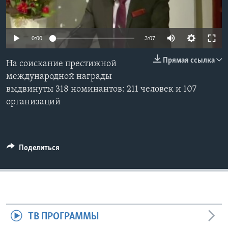
Learning English
0:00
3:07
СОЦИАЛЬНЫЕ СЕТИ
Прямая ссылка
На соискание престижной
международной награды
выдвинуты 318 номинантов: 211 человек и 107
Языки
организаций
Поделиться
ТВ ПРОГРАММЫ