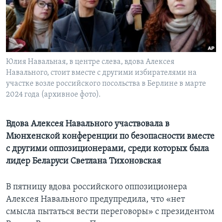
Learning English
СОЦИАЛЬНЫЕ СЕТИ
Юлия Навальная, в центре слева, вдова Алексея
Навального, стоит вместе с другими избирателями на
участке возле российского посольства в Берлине в марте
Языки
2024 года (архивное фото).
Вдова Алексея Навального участвовала в
Мюнхенской конференции по безопасности вместе
с другими оппозиционерами, среди которых была
лидер Беларуси Светлана Тихоновская
В пятницу вдова российского оппозиционера
Алексея Навального предупредила, что «нет
смысла пытаться вести переговоры» с президентом