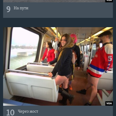
9
На пути
10
Через мост