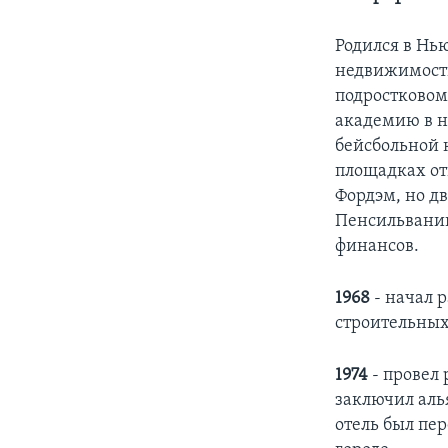
Родился в Нь
недвижимости
подростковом
академию в н
бейсбольной 
площадках от
Фордэм, но дв
Пенсильвании
финансов.
1968
- начал 
строительных
1974
- провел
заключил аль
отель был пе