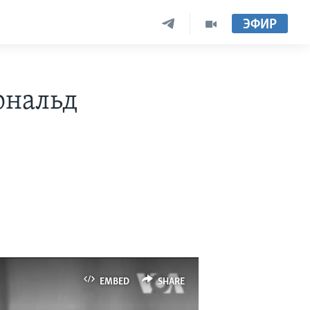
ЭФИР
ональд
EMBED
SHARE