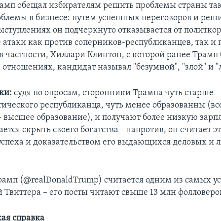
рамп обещал избирателям решить проблемы страны так
блемы в бизнесе: путем успешных переговоров и реш
выступлениях он подчеркнуто отказывается от политкор
е атаки как против соперников-республиканцев, так и 
в частности, Хиллари Клинтон, с которой ранее Трамп 
отношениях, кандидат называл "безумной", "злой" и "
ки:
судя по опросам, сторонники Трампа чуть старше
ического республиканца, чуть менее образованны (все
- высшее образование), и получают более низкую зарпл
ется скрыть своего богатства - напротив, он считает э
успеха и доказательством его выдающихся деловых и 
.
рамп (@realDonaldTrump) считается одним из самых 
 Твиттера – его посты читают свыше 13 млн фолловеро
ая справка