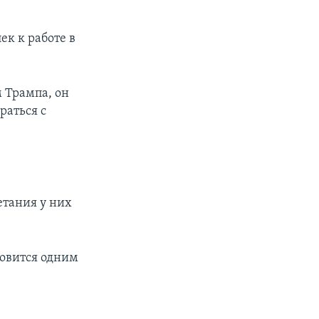
ек к работе в
 Трампа, он
раться с
.
етания у них
новится одним