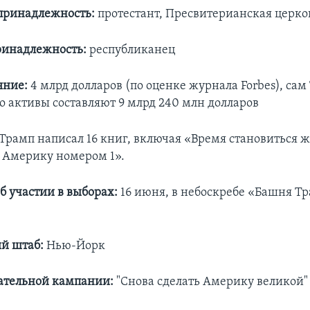
принадлежность:
протестант, Пресвитерианская церко
ринадлежность:
республиканец
яние:
4 млрд долларов (по оценке журнала Forbes), сам
го активы составляют 9 млрд 240 млн долларов
 Трамп написал 16 книг, включая «Время становиться 
ь Америку номером 1».
б участии в выборах:
16 июня, в небоскребе «Башня Т
й штаб:
Нью-Йорк
ательной кампании:
"Снова сделать Америку великой"