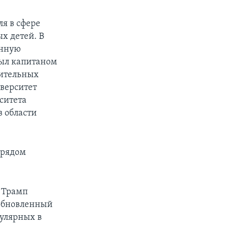
я в сфере
х детей. В
енную
был капитаном
оительных
иверситет
рситета
в области
 рядом
 Трамп
 обновленный
пулярных в