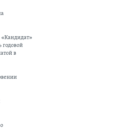
на
у «Кандидат»
ь годовой
атой в
ловении
я
 о