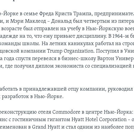
ю-Йорке в семье Фреда Криста Трампа, предпринимател
, и Мэри Маклеод – Дональд был четвертым из пятеры
 возрасте был отправлен на учебу в Нью-Йоркскую во
адежде на то, что ему привьют дисциплину. В 1964-м 
команды школы. На летних каникулах работал на стр
цовской компании Trump Оrganization. Поступил в Ун
а года спустя перевелся в бизнес-школу Вартон Униве
, где получил диплом экономиста со специализацией 
работать в принадлежавшей отцу компании, руководил
 разработок в Нью-Йорке.
 реконструкцию отеля Commodore в центре Нью-Йорка:
янс с гостиничным гигантом Hyatt Hotel Corporation –
реименован в Grand Hyatt и стал одним из наиболее по