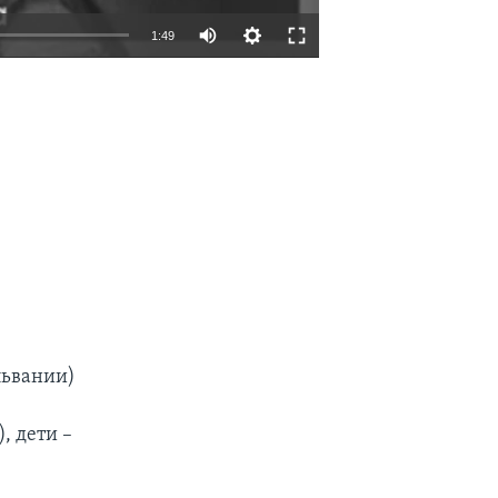
1:49
EMBED
SHARE
львании)
, дети –