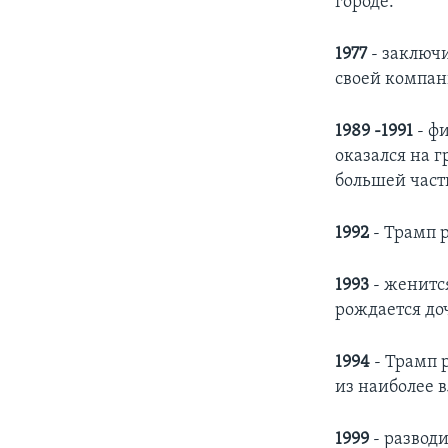
городе.
1977
- заключи
своей компан
1989 -1991
- ф
оказался на г
большей част
1992
- Трамп р
1993
- женится
рождается до
1994
- Трамп 
из наиболее 
1999
- развод