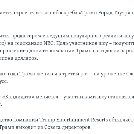
ается строительство небоскреба «Трамп Уорлд Тауэр» 
вится продюсером и ведущим популярного реалити-шо
ce) на телеканале NBC. Цель участников шоу – получит
управление одной из компаний Трампа, с годовой зарпл
лиона долларов.
 же года Трамп женится в третий раз – на уроженке С
сс.
т «Кандидата» меняется – участниками шоу становятс
.
дство компании Trump Entertainment Resorts объявляет
 Трамп выходит из Совета директоров.