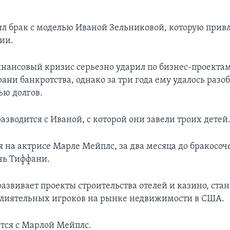
л брак с моделью Иваной Зельниковой, которую привл
ии.
инансовый кризис серьезно ударил по бизнес-проектам
рани банкротства, однако за три года ему удалось разоб
ью долгов.
азводится с Иваной, с которой они завели троих детей
 на актрисе Марле Мейплс, за два месяца до бракосоч
чь Тиффани.
развивает проекты строительства отелей и казино, ста
влиятельных игроков на рынке недвижимости в США.
ится с Марлой Мейплс.