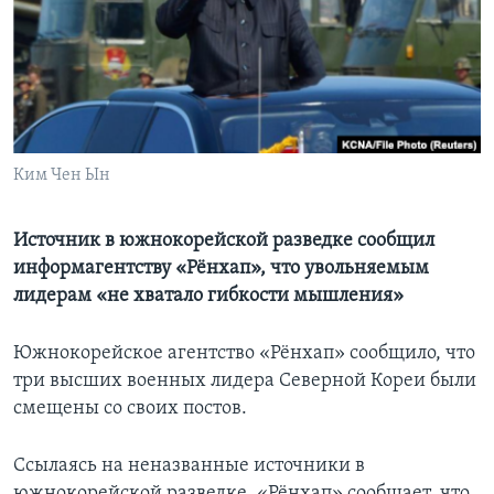
Learning English
СОЦИАЛЬНЫЕ СЕТИ
Ким Чен Ын
Языки
Источник в южнокорейской разведке сообщил
информагентству «Рёнхап», что увольняемым
лидерам «не хватало гибкости мышления»
Южнокорейское агентство «Рёнхап» сообщило, что
три высших военных лидера Северной Кореи были
смещены со своих постов.
Ссылаясь на неназванные источники в
южнокорейской разведке, «Рёнхап» сообщает, что