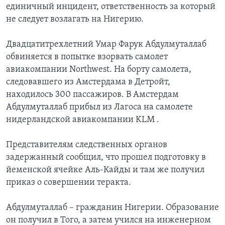
единичный инцидент, ответственность за который
Learning English
не следует возлагать на Нигерию.
Двадцатитрехлетний Умар Фарук Абдулмуталлаб
СОЦИАЛЬНЫЕ СЕТИ
обвиняется в попытке взорвать самолет
авиакомпании Northwest. На борту самолета,
следовавшего из Амстердама в Детройт,
Языки
находилось 300 пассажиров. В Амстердам
Абдулмуталлаб прибыл из Лагоса на самолете
нидерландской авиакомпании KLM .
Представителям следственных органов
задержанный сообщил, что прошел подготовку в
йеменской ячейке Аль-Кайды и там же получил
приказ о совершении теракта.
Абдулмуталлаб – гражданин Нигерии. Образование
он получил в Того, а затем учился на инженерном