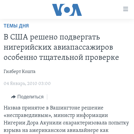
Линки
доступности
Перейти
ТЕМЫ ДНЯ
на
ГЛАВНОЕ
В США решено подвергать
основной
ПРОГРАММЫ
контент
нигерийских авиапассажиров
ПРОЕКТЫ
Перейти
АМЕРИКА
особенно тщательной проверке
к
ЭКСПЕРТИЗА
НОВОСТИ ЗА МИНУТУ
УЧИМ АНГЛИЙСКИЙ
основной
Гилберт Кошта
ИНТЕРВЬЮ
ИТОГИ
НАША АМЕРИКАНСКАЯ ИСТОРИЯ
навигации
Перейти
04 Январь, 2010 03:00
ФАКТЫ ПРОТИВ ФЕЙКОВ
ПОЧЕМУ ЭТО ВАЖНО?
А КАК В АМЕРИКЕ?
в
ЗА СВОБОДУ ПРЕССЫ
Поделиться
ДИСКУССИЯ VOA
АРТЕФАКТЫ
поиск
УЧИМ АНГЛИЙСКИЙ
ДЕТАЛИ
АМЕРИКАНСКИЕ ГОРОДКИ
Назвав принятое в Вашингтоне решение
«несправедливым», министр информации
ВИДЕО
НЬЮ-ЙОРК NEW YORK
ТЕСТЫ
Нигерии Дора Акунили охарактеризовала попытку
ПОДПИСКА НА НОВОСТИ
АМЕРИКА. БОЛЬШОЕ ПУТЕШЕСТВИЕ
взрыва на американском авиалайнере как