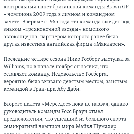
контрольный пакет британской команды Brawn GP
Learning English
– чемпиона 2009 года в личном и командном
зачете. Впервые с 1955 года эта команда выйдет под
СОЦИАЛЬНЫЕ СЕТИ
знаком «трехконечной звезды» немецкого
автоконцерна, партнером которого ранее была
другая известная английская фирма «Макларен».
Языки
Последние четыре сезона Нико Росберг выступал за
Williams, но в начале ноября он заявил, что
оставляет команду. Недовольство Росберга,
вероятно, было вызвано девятым местом, занятым
командой в Гран-при Абу Даби.
Второго пилота «Мерседес» пока не назвал, однако
руководитель команды Росс Браун отмел
предположения, что ушедший из большого спорта
семикратный чемпион мира Майкл Шумахер