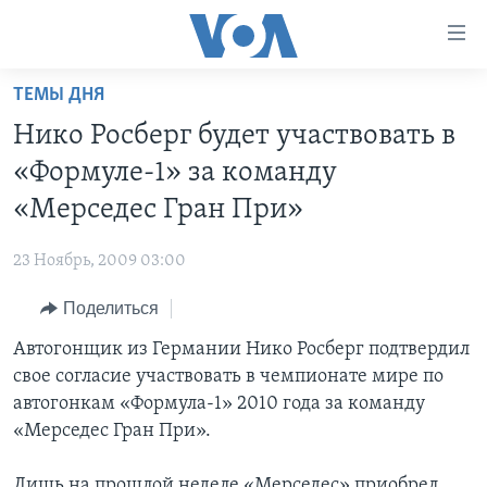
Линки
доступности
Перейти
ТЕМЫ ДНЯ
на
ГЛАВНОЕ
Нико Росберг будет участвовать в
основной
ПРОГРАММЫ
контент
«Формуле-1» за команду
ПРОЕКТЫ
Перейти
АМЕРИКА
«Мерседес Гран При»
к
ЭКСПЕРТИЗА
НОВОСТИ ЗА МИНУТУ
УЧИМ АНГЛИЙСКИЙ
основной
23 Ноябрь, 2009 03:00
ИНТЕРВЬЮ
ИТОГИ
НАША АМЕРИКАНСКАЯ ИСТОРИЯ
навигации
Перейти
Поделиться
ФАКТЫ ПРОТИВ ФЕЙКОВ
ПОЧЕМУ ЭТО ВАЖНО?
А КАК В АМЕРИКЕ?
в
Автогонщик из Германии Нико Росберг подтвердил
ЗА СВОБОДУ ПРЕССЫ
ДИСКУССИЯ VOA
АРТЕФАКТЫ
поиск
свое согласие участвовать в чемпионате мире по
УЧИМ АНГЛИЙСКИЙ
ДЕТАЛИ
АМЕРИКАНСКИЕ ГОРОДКИ
автогонкам «Формула-1» 2010 года за команду
ВИДЕО
«Мерседес Гран При».
НЬЮ-ЙОРК NEW YORK
ТЕСТЫ
ПОДПИСКА НА НОВОСТИ
АМЕРИКА. БОЛЬШОЕ ПУТЕШЕСТВИЕ
Лишь на прошлой неделе «Мерседес» приобрел