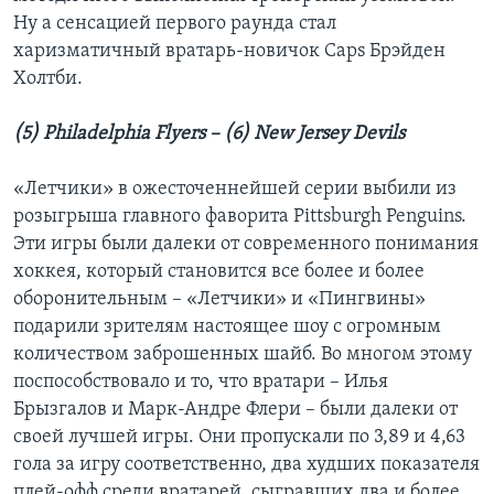
Ну а сенсацией первого раунда стал
харизматичный вратарь-новичок Caps Брэйден
Холтби.
(5) Philadelphia Flyers – (6) New Jersey Devils
«Летчики» в ожесточеннейшей серии выбили из
розыгрыша главного фаворита Pittsburgh Penguins.
Эти игры были далеки от современного понимания
хоккея, который становится все более и более
оборонительным – «Летчики» и «Пингвины»
подарили зрителям настоящее шоу с огромным
количеством заброшенных шайб. Во многом этому
поспособствовало и то, что вратари – Илья
Брызгалов и Марк-Андре Флери – были далеки от
своей лучшей игры. Они пропускали по 3,89 и 4,63
гола за игру соответственно, два худших показателя
плей-офф среди вратарей, сыгравших два и более