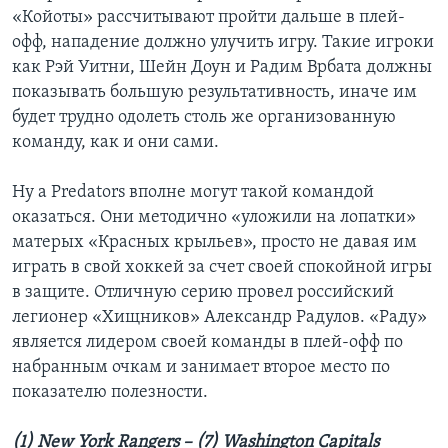
«Койоты» рассчитывают пройти дальше в плей-
офф, нападение должно улучить игру. Такие игроки
как Рэй Уитни, Шейн Доун и Радим Врбата должны
показывать большую результативность, иначе им
будет трудно одолеть столь же организованную
команду, как и они сами.
Ну а Predators вполне могут такой командой
оказаться. Они методично «уложили на лопатки»
матерых «Красных крыльев», просто не давая им
играть в свой хоккей за счет своей спокойной игры
в защите. Отличную серию провел российский
легионер «Хищников» Александр Радулов. «Раду»
является лидером своей команды в плей-офф по
набранным очкам и занимает второе место по
показателю полезности.
(1) New York Rangers – (7) Washington Capitals