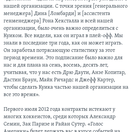
нашей организации. С точки зрения [генерального
менеджера] Дина [Ломбарди] и [ассистента
генменеджера] Рона Хексталла и всей нашей
организации, было очень важно определиться с
Куиком. Все видели, как он играл в плей-офф. Мы
знали в последние три года, как он может играть.
Он заработал потрясающую статистику за этот
период времени. Это подписание было важно для
нас и для плана на семь, восемь, десять лет,
учитывая, что у нас есть Дрю Даути, Анзе Копитар,
Дастин Браун, Майк Ричардс и Джефф Картер,
чтобы сделать Куика частью нашей организации на
все это время».
Первого июля 2012 года контракты истекают у
многих хоккеистов, среди которых Александр
Семин, Зак Паризе и Райан Сутер. «Голос
Америки» будет держать вас в курсе событий на