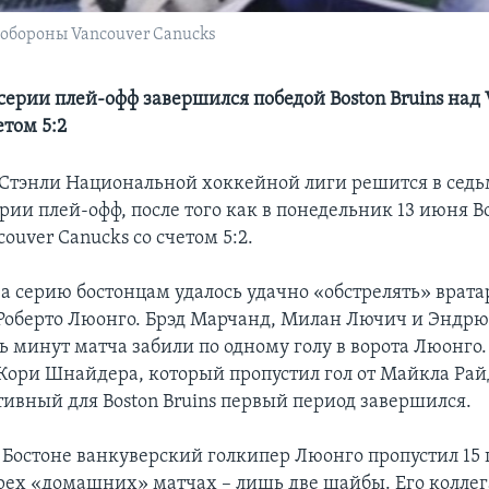
 обороны Vancouver Canucks
серии плей-офф завершился победой Boston Bruins над 
етом 5:2
 Стэнли Национальной хоккейной лиги решится в сед
ии плей-офф, после того как в понедельник 13 июня Bo
ouver Canucks со счетом 5:2.
за серию бостонцам удалось удачно «обстрелять» врата
Роберто Люонго. Брэд Марчанд, Милан Лючич и Эндрю
 минут матча забили по одному голу в ворота Люонго.
Кори Шнайдера, который пропустил гол от Майкла Рай
тивный для Boston Bruins первый период завершился.
 Бостоне ванкуверский голкипер Люонго пропустил 15 г
трех «домашних» матчах – лишь две шайбы. Его коллега