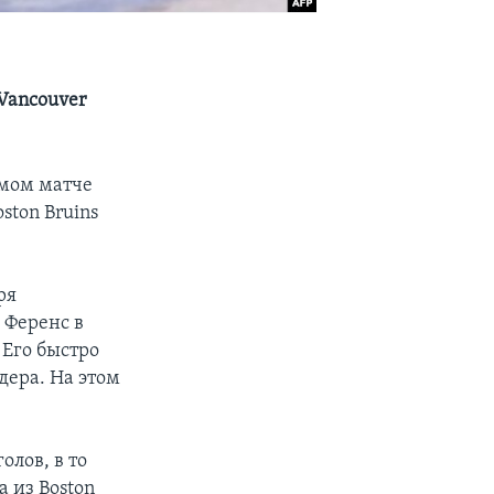
Vancouver
ьмом матче
ston Bruins
ря
 Ференс в
 Его быстро
дера. На этом
олов, в то
 из Boston