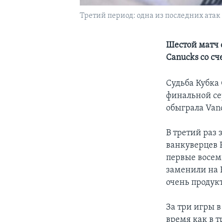
Третий период: одна из последних атак
Шестой матч 
Canucks со сч
Судьба Кубка
финальной сер
обыграла Vanc
В третий раз 
ванкуверцев 
первые восемь
заменили на 
очень продук
За три игры в
время как в 