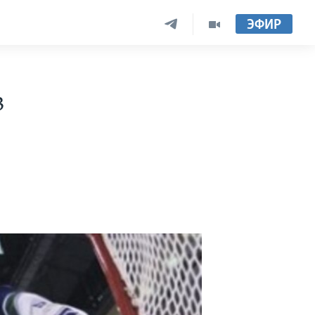
ЭФИР
в