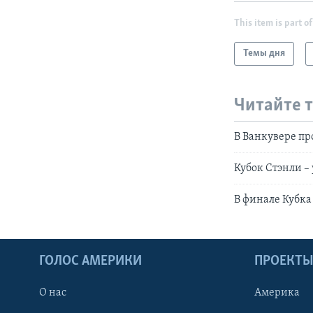
This item is part of
Темы дня
Читайте 
В Ванкувере п
Кубок Стэнли – 
В финале Кубка
ГОЛОС АМЕРИКИ
ПРОЕКТ
О нас
Америка