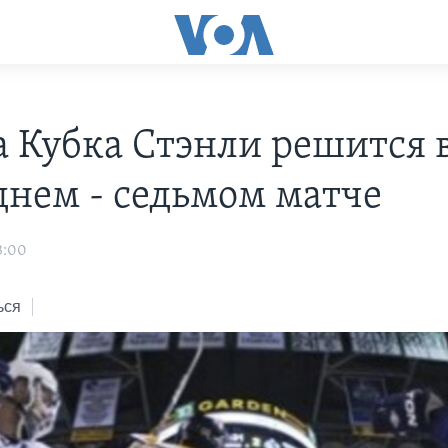
а Кубка Стэнли решится 
днем - седьмом матче
3:00
ься