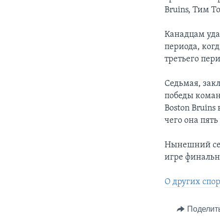
Bruins, Тим Т
Канадцам уда
периода, когд
третьего пер
Седьмая, закл
победы коман
Boston Bruins
чего она пять
Нынешний сез
игре финальн
О других спо
Поделит