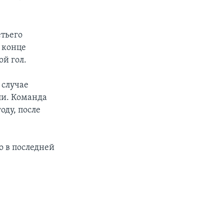
етьего
В конце
й гол.
 случае
ли. Команда
оду, после
о в последней