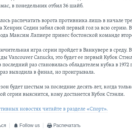
омас, в понедельник отбил 36 шайб.
лось распечатать ворота противника лишь в начале тр
а Хенрик Седин забил свой первый гол за всю серию. 
иода Максим Лапиере принес бостонской команде второ
ючительная игра серии пройдет в Ванкувере в среду. В
ды Vancouver Canucks, это будет ее первый Кубок Стэн
 в последний раз становилась обладателем кубка в 1972 г
 раз выходила в финал, но проигрывала.
он будет шестым за последние десять лет, когда тольк
ой серии выяснится, кому достанется Кубок Стэнли.
ртивных новостях читайте в разделе «Спорт».
ься
Follow us
Распечатать