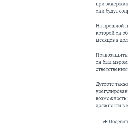
при задержан
они будут соп
На прошлой н
которой он о
месяцев в до
Правозащитны
он был мэром
ответственные
Дутерте также
урегулирован
возможность 
должности в 
Поделит