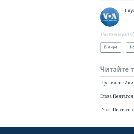
Слу
This item is part of
В мире
Н
Читайте 
Президент Аки
Глава Пентаго
Глава Пентагон