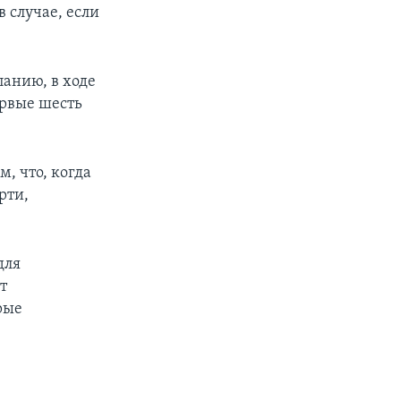
 случае, если
анию, в ходе
ервые шесть
, что, когда
рти,
для
т
рые