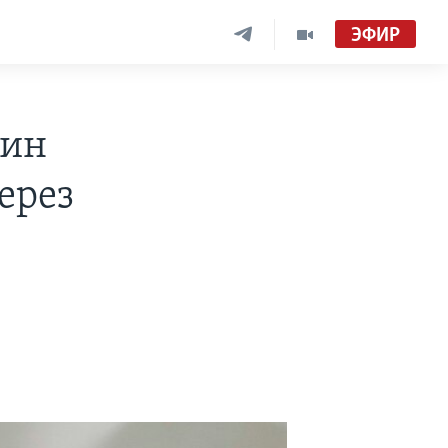
ЭФИР
пин
ерез