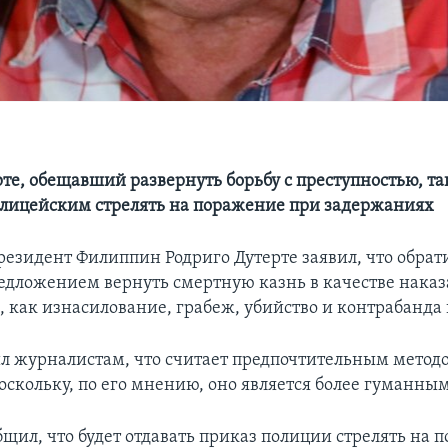
рте, обещавший развернуть борьбу с преступностью, т
лицейским стрелять на поражение при задержаниях
езидент Филиппин Родриго Дутерте заявил, что обрати
редложением вернуть смертную казнь в качестве наказ
, как изнасилование, грабеж, убийство и контрабанда
ил журналистам, что считает предпочтительным метод
оскольку, по его мнению, оно является более гуманным
бщил, что будет отдавать приказ полиции стрелять на 