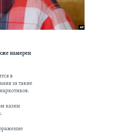
акже намерен
тся в
ания за такие
 наркотиков.
ом казни
.
поражение