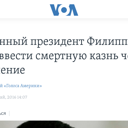
нный президент Филип
 ввести смертную казнь ч
ение
ей «Голоса Америки»
й, 2016 14:07
ься