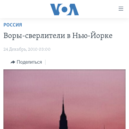
Линки
доступности
Перейти
РОССИЯ
на
ГЛАВНОЕ
Воры-сверлители в Нью-Йорке
основной
ПРОГРАММЫ
контент
24 Декабрь, 2010 03:00
ПРОЕКТЫ
Перейти
АМЕРИКА
к
ЭКСПЕРТИЗА
Поделиться
НОВОСТИ ЗА МИНУТУ
УЧИМ АНГЛИЙСКИЙ
основной
ИНТЕРВЬЮ
ИТОГИ
НАША АМЕРИКАНСКАЯ ИСТОРИЯ
навигации
Перейти
ФАКТЫ ПРОТИВ ФЕЙКОВ
ПОЧЕМУ ЭТО ВАЖНО?
А КАК В АМЕРИКЕ?
в
ЗА СВОБОДУ ПРЕССЫ
ДИСКУССИЯ VOA
АРТЕФАКТЫ
поиск
УЧИМ АНГЛИЙСКИЙ
ДЕТАЛИ
АМЕРИКАНСКИЕ ГОРОДКИ
ВИДЕО
НЬЮ-ЙОРК NEW YORK
ТЕСТЫ
ПОДПИСКА НА НОВОСТИ
АМЕРИКА. БОЛЬШОЕ ПУТЕШЕСТВИЕ